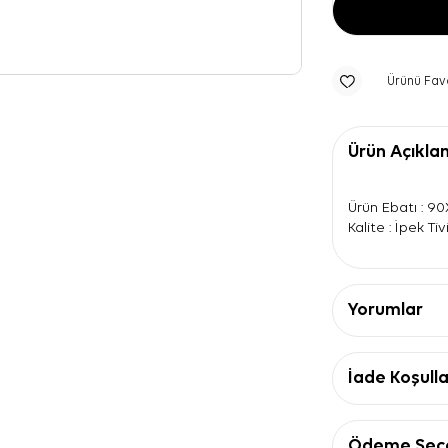
Ürünü Fav
Ürün Açıkla
Ürün Ebatı : 9
Kalite : İpek Tivi
Yorumlar
İade Koşulla
Ödeme Seçe