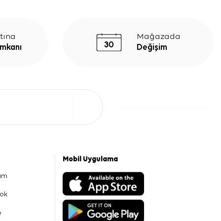
tına
Mağazada
İmkanı
Değişim
Mobil Uygulama
am
ok
e