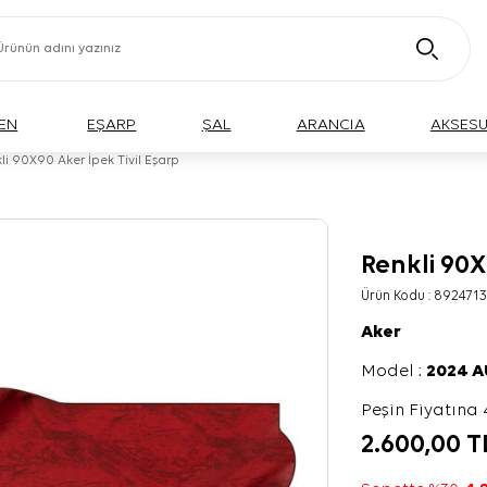
EN
EŞARP
ŞAL
ARANCIA
AKSES
li 90X90 Aker İpek Tivil Eşarp
Renkli 90X
Ürün Kodu :
8924713
Aker
Model :
2024 
Peşin Fiyatına 
2.600,00
T