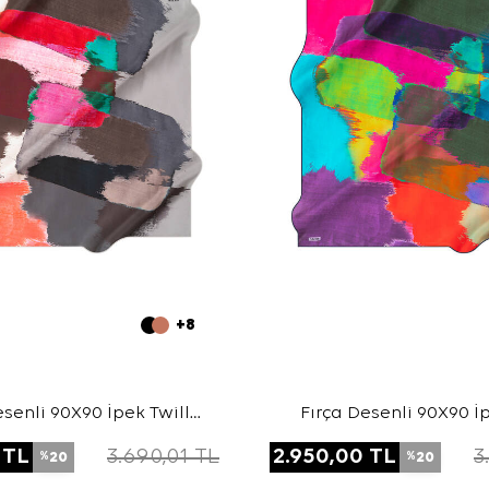
+8
esenli 90X90 İpek Twill
Fırça Desenli 90X90 İp
Eşarp
Eşarp
TL
3.690,01
TL
2.950,00
TL
3
20
20
%
%