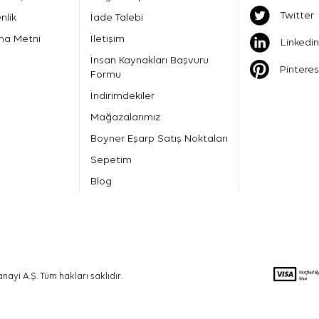
Twitter
nlik
İade Talebi
ma Metni
İletişim
Linkedin
İnsan Kaynakları Başvuru
Pinteres
Formu
İndirimdekiler
Mağazalarımız
Boyner Eşarp Satış Noktaları
Sepetim
Blog
nayi A.Ş. Tüm hakları saklıdır.