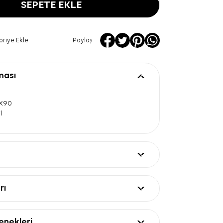
SEPETE EKLE
oriye Ekle
Paylaş
ması
0X90
l
rı
nekleri