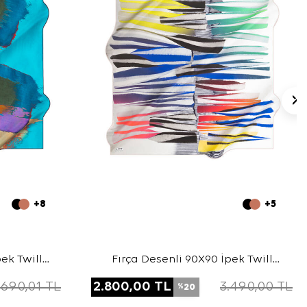
+8
+5
ek Twill
Fırça Desenli 90X90 İpek Twill
Eşarp
.690,01
TL
2.800,00
TL
3.490,00
TL
20
%