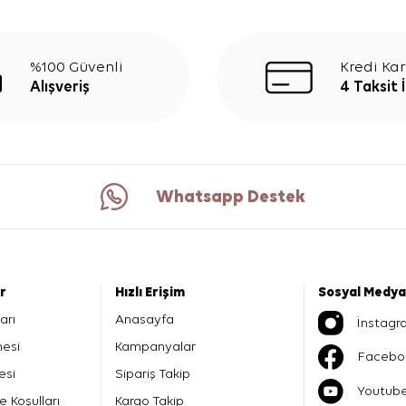
%100 Güvenli
Kredi Kar
Alışveriş
4 Taksit 
Whatsapp Destek
er
Hızlı Erişim
Sosyal Medya
arı
Anasayfa
İnstagr
mesi
Kampanyalar
Facebo
esi
Sipariş Takip
Youtub
e Koşulları
Kargo Takip