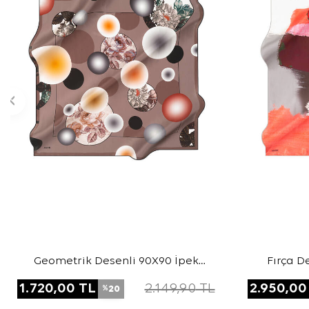
Geometrik Desenli 90X90 İpek
Fırça D
Twill Eşarp
1.720,00
TL
2.149,90
TL
2.950,00
20
%