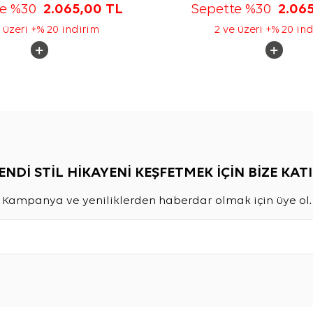
te %30
2.065,00
TL
Sepette %30
2.06
 üzeri +% 20 indirim
2 ve üzeri +% 20 in
ENDİ STİL HİKAYENİ KEŞFETMEK İÇİN BİZE KATI
Kampanya ve yeniliklerden haberdar olmak için üye ol.