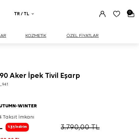
0
TR / TL
UAR
KOZMETİK
ÖZEL FİYATLAR
90 Aker İpek Tivil Eşarp
_941
AUTUMN-WINTER
4 Taksit İmkanı
L
3.790,00
TL
31
%
İndirim