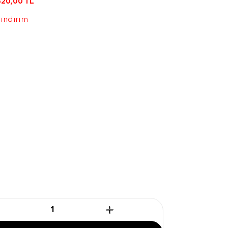
820,00
TL
 indirim