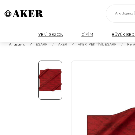
YENİ SEZON
GİYİM
BÜYÜK BED
Anasayfa
/
EŞARP
/
AKER
/
AKER İPEK TİVİL EŞARP
/
Renk