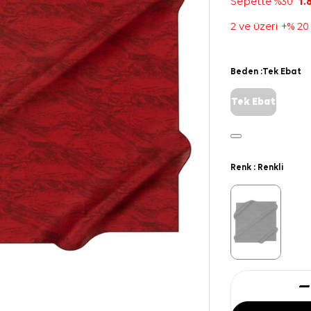
Sepette %30
1.
2 ve üzeri +% 20
Beden :
Tek Ebat
Tek Ebat
Renk :
Renkli