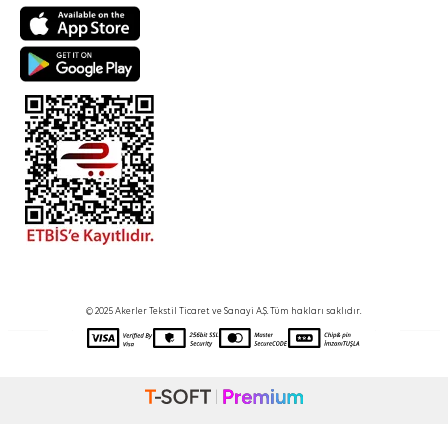
© 2025 Akerler Tekstil Ticaret ve Sanayi A.Ş. Tüm hakları saklıdır.