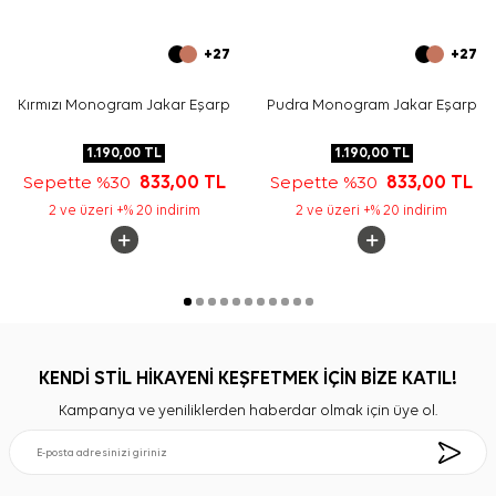
+27
+27
Kırmızı Monogram Jakar Eşarp
Pudra Monogram Jakar Eşarp
1.190,00
TL
1.190,00
TL
Sepette %30
833,00
TL
Sepette %30
833,00
TL
2 ve üzeri +% 20 indirim
2 ve üzeri +% 20 indirim
KENDİ STİL HİKAYENİ KEŞFETMEK İÇİN BİZE KATIL!
Kampanya ve yeniliklerden haberdar olmak için üye ol.