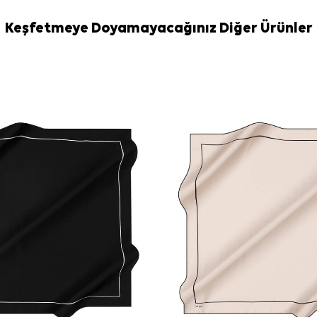
Yıkama ve bakım
İpek ve hassa
Keşfetmeye Doyamayacağınız Diğer Ürünler
İpek Eşarp Şa
Sıkça Soru
Gri İpek Kar
Bu ürün ipek
Geometrik de
Bu ipek kre