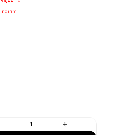
393,00
TL
 indirim