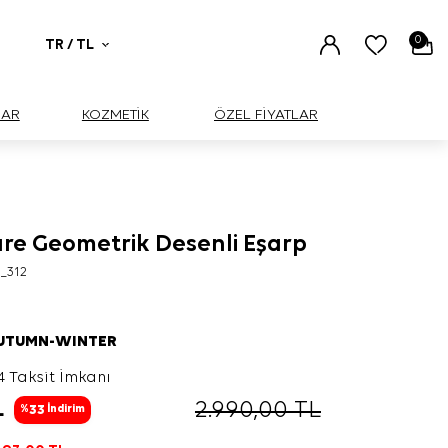
0
TR / TL
UAR
KOZMETİK
ÖZEL FİYATLAR
are Geometrik Desenli Eşarp
_312
AUTUMN-WINTER
4 Taksit İmkanı
L
2.990,00
TL
33
%
İndirim