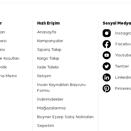
er
Hızlı Erişim
Sosyal Medya
arı
Anasayfa
İnstagr
mesi
Kampanyalar
Facebo
esi
Sipariş Takip
Youtub
e Koşulları
Kargo Takip
Twitter
nlik
İade Talebi
ma Metni
İletişim
Linkedin
İnsan Kaynakları Başvuru
Pinteres
Formu
İndirimdekiler
Mağazalarımız
Boyner Eşarp Satış Noktaları
Sepetim