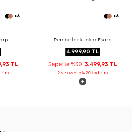
+6
+6
şarp
Pembe İpek Jakar Eşarp
4.999,90
TL
9,93
TL
Sepette %30
3.499,93
TL
dirim
2 ve üzeri +% 20 indirim