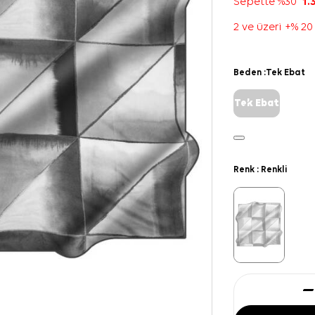
Sepette %30
1.
2 ve üzeri +% 20
Beden :
Tek Ebat
Tek Ebat
Renk :
Renkli