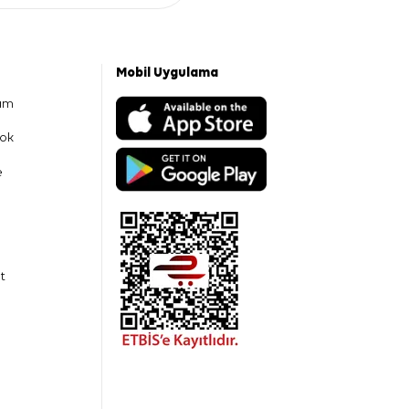
Mobil Uygulama
am
ok
e
t