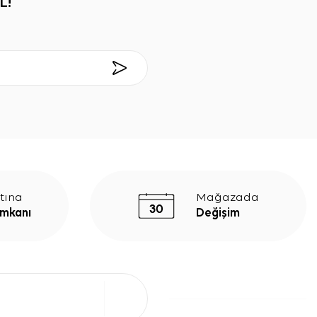
L!
tına
Mağazada
İmkanı
Değişim