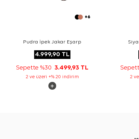
+6
Pudra İpek Jakar Eşarp
Siya
4.999,90
TL
Sepette %30
3.499,93
TL
Sepet
2 ve üzeri +% 20 indirim
2 ve