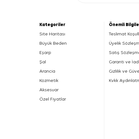
Kategoriler
Önemli Bilgil
Site Haritası
Teslimat Koşull
Büyük Beden
Üyelik Sözleş
Eşarp
Satış Sözleşm
Şal
Garanti ve İad
Arancia
Gizlilik ve Güve
Kozmetik
Kvkk Aydınlat
Aksesuar
Özel Fiyatlar