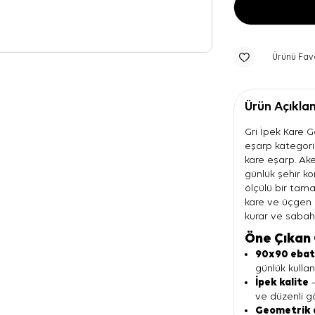
Ürünü Fav
Ürün Açıkla
Gri İpek Kare 
eşarp kategori
kare eşarp. Ak
günlük şehir ko
ölçülü bir tama
kare ve üçgen g
kurar ve sabah
Öne Çıkan 
90x90 eba
günlük kulla
İpek kalite
—
ve düzenli g
Geometrik 