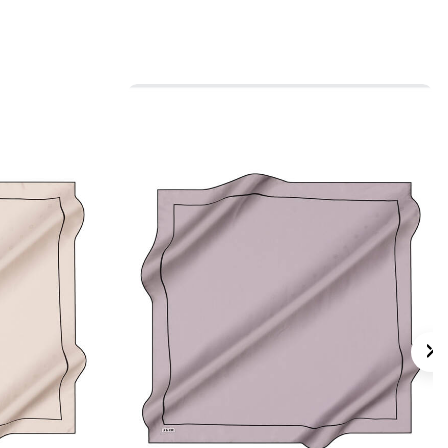
 için ürün etiketindeki talimatları izleyiniz.
s eşarp bakımında, uygun durumlarda
Aker
mpuanı
ile nazik bakım yapabilirsiniz.
lan Sorular
e Geometrik Desenli Eşarp hangi ölçüdedir?
 eşarp mıdır?
senli eşarp hangi kombinlerle kullanılır?
p saten eşarp günlük kullanıma uygun mu?