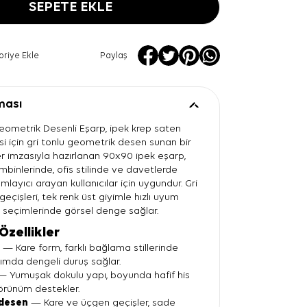
SEPETE EKLE
oriye Ekle
Paylaş
ması
Geometrik Desenli Eşarp, ipek krep saten
si için gri tonlu geometrik desen sunan bir
er imzasıyla hazırlanan 90x90 ipek eşarp,
mbinlerinde, ofis stilinde ve davetlerde
mlayıcı arayan kullanıcılar için uygundur. Gri
eçişleri, tek renk üst giyimle hızlı uyum
 seçimlerinde görsel denge sağlar.
Özellikler
t
— Kare form, farklı bağlama stillerinde
nımda dengeli duruş sağlar.
 Yumuşak dokulu yapı, boyunda hafif his
örünüm destekler.
desen
— Kare ve üçgen geçişler, sade