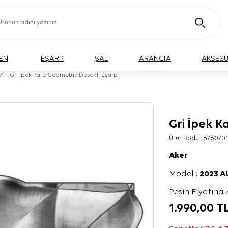
EN
EŞARP
ŞAL
ARANCIA
AKSES
/
Gri İpek Kare Geometrik Desenli Eşarp
Gri İpek K
Ürün Kodu :
8780701
Aker
Model :
2023 
Peşin Fiyatına 
1.990,00
T