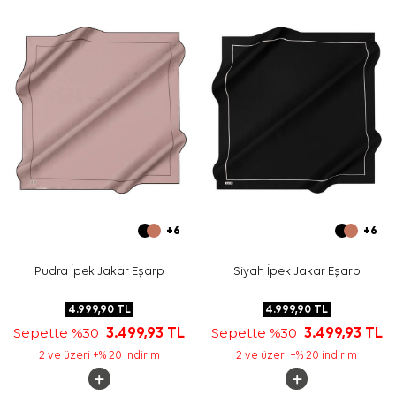
Yıkama ve bakım için ürün etiketindeki talimatları
izleyiniz. İpek ve hassas eşarpların özenli bakımında
Aker
İpek Eşarp Şampuanı
kullanabilirsiniz.
Sıkça Sorulan Sorular
Mavi İpek Kare Geometrik Desenli Eşarp ölçüsü nedir?
Bu ürünün kumaş kalitesi nedir?
Desen ve renk görünümü nasıldır?
Hangi kombinlerle kullanılabilir?
+6
+6
Pudra İpek Jakar Eşarp
Siyah İpek Jakar Eşarp
4.999,90
TL
4.999,90
TL
Sepette %30
3.499,93
TL
Sepette %30
3.499,93
TL
2 ve üzeri +% 20 indirim
2 ve üzeri +% 20 indirim