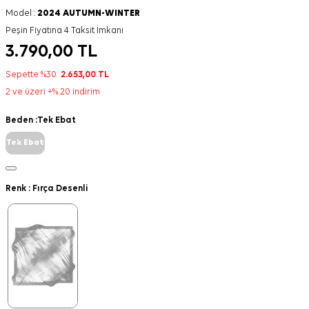
Model :
2024 AUTUMN-WINTER
Peşin Fiyatına 4 Taksit İmkanı
3.790,00
TL
Sepette %30
2.653,00
TL
2 ve üzeri +% 20 indirim
Beden :
Tek Ebat
Tek Ebat
Renk :
Fırça Desenli