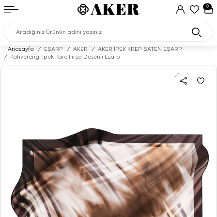
0
Anasayfa
/
EŞARP
/
AKER
/
AKER İPEK KREP SATEN EŞARP
/
Kahverengi İpek Kare Fırça Desenli Eşarp