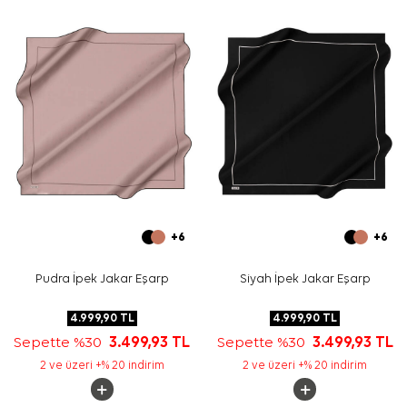
Bakım
Yıkama ve bakım için ürün etiketindeki talimatları
izleyiniz. İpek ve hassas eşarp bakımında, elde nazik
temizlik gerektiğinde
Aker İpek Eşarp Şampuanı
kullanabilirsiniz.
Sıkça Sorulan Sorular
Bu eşarbın ölçüsü nedir?
Ürün hangi materyalden üretilmiştir?
Desen ve renk görünümü nasıldır?
Hangi kombinlerle kullanılabilir?
+6
+6
Pudra İpek Jakar Eşarp
Siyah İpek Jakar Eşarp
4.999,90
TL
4.999,90
TL
Sepette %30
3.499,93
TL
Sepette %30
3.499,93
TL
2 ve üzeri +% 20 indirim
2 ve üzeri +% 20 indirim