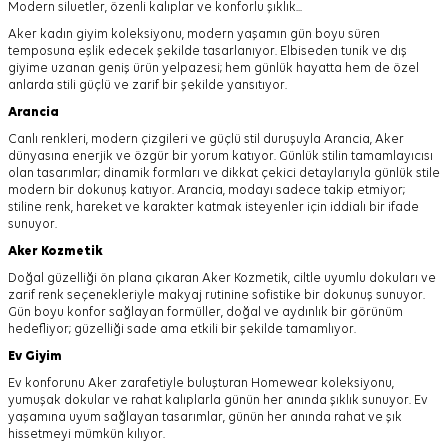
Modern siluetler, özenli kalıplar ve konforlu şıklık...
Aker kadın giyim koleksiyonu, modern yaşamın gün boyu süren
temposuna eşlik edecek şekilde tasarlanıyor.
Elbiseden tunik ve dış
giyime uzanan geniş ürün yelpazesi; hem günlük hayatta hem de özel
anlarda stili güçlü ve zarif bir şekilde yansıtıyor.
Arancia
Canlı renkleri, modern çizgileri ve güçlü stil duruşuyla Arancia, Aker
dünyasına enerjik ve özgür bir yorum katıyor. Günlük stilin tamamlayıcısı
olan tasarımlar; dinamik formları ve dikkat çekici detaylarıyla günlük stile
modern bir dokunuş katıyor. Arancia, modayı sadece takip etmiyor;
stiline renk, hareket ve karakter katmak isteyenler için iddialı bir ifade
sunuyor.
Aker
Kozmetik
Doğal güzelliği ön plana çıkaran Aker Kozmetik, ciltle uyumlu dokuları ve
zarif renk seçenekleriyle makyaj rutinine sofistike bir dokunuş sunuyor.
Gün boyu konfor sağlayan formüller, doğal ve aydınlık bir görünüm
hedefliyor; güzelliği sade ama etkili bir şekilde tamamlıyor.
Ev Giyim
Ev konforunu Aker zarafetiyle buluşturan Homewear koleksiyonu,
yumuşak dokular ve rahat kalıplarla günün her anında şıklık sunuyor. Ev
yaşamına uyum sağlayan tasarımlar, günün her anında rahat ve şık
hissetmeyi mümkün kılıyor.