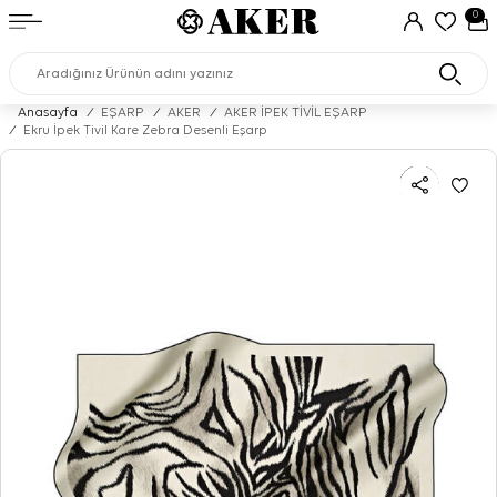
0
Anasayfa
/
EŞARP
/
AKER
/
AKER İPEK TİVİL EŞARP
/
Ekru İpek Tivil Kare Zebra Desenli Eşarp