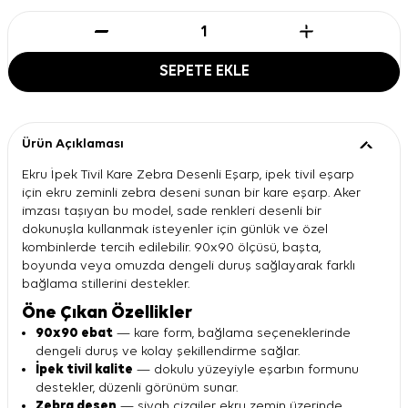
SEPETE EKLE
Ürün Açıklaması
Ekru İpek Tivil Kare Zebra Desenli Eşarp, ipek tivil eşarp
için ekru zeminli zebra deseni sunan bir kare eşarp. Aker
imzası taşıyan bu model, sade renkleri desenli bir
dokunuşla kullanmak isteyenler için günlük ve özel
kombinlerde tercih edilebilir. 90x90 ölçüsü, başta,
boyunda veya omuzda dengeli duruş sağlayarak farklı
bağlama stillerini destekler.
Öne Çıkan Özellikler
90x90 ebat
— kare form, bağlama seçeneklerinde
dengeli duruş ve kolay şekillendirme sağlar.
İpek tivil kalite
— dokulu yüzeyiyle eşarbın formunu
destekler, düzenli görünüm sunar.
Zebra desen
— siyah çizgiler ekru zemin üzerinde