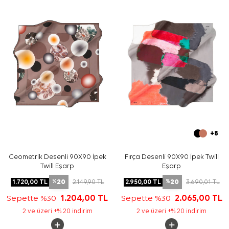
Bakım
Yıkama ve bakım için ürün etiketindeki talimatları
izleyiniz. İpek ve hassas eşarpların elde hassas
bakımında
Aker İpek Eşarp Şampuanı
kullanmayı tercih
edebilirsiniz.
Sıkça Sorulan Sorular
Ekru İpek Tivil Kare Zebra Desenli Eşarp ölçüsü nedir?
Bu ipek tivil eşarp hangi renklerden oluşur?
Zebra desenli eşarp günlük kullanıma uygun mu?
Bu eşarp hangi parçalarla kombinlenebilir?
+8
Geometrik Desenli 90X90 İpek
Fırça Desenli 90X90 İpek Twill
Twill Eşarp
Eşarp
20
20
1.720,00
TL
2.149,90
TL
2.950,00
TL
3.690,01
TL
%
%
Sepette %30
1.204,00
TL
Sepette %30
2.065,00
TL
2 ve üzeri +% 20 indirim
2 ve üzeri +% 20 indirim