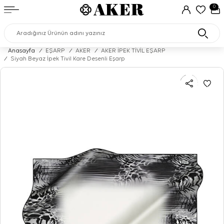
0
Anasayfa
/
EŞARP
/
AKER
/
AKER İPEK TİVİL EŞARP
/
Siyah Beyaz İpek Tivil Kare Desenli Eşarp