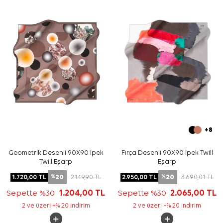
izleyiniz. İpek ve hassas eşarplarda elde hassas bakım
veya leke temizliği gerektiğinde
Aker İpek Eşarp
Şampuanı
kullanmayı tercih edebilirsiniz.
Sıkça Sorulan Sorular
Siyah Beyaz İpek Tivil Kare Desenli Eşarp ölçüsü nedir?
Bu ürün hangi eşarp türüdür?
Deseni nasıl görünür?
Hangi renklerle kombinlenebilir?
+8
Geometrik Desenli 90X90 İpek
Fırça Desenli 90X90 İpek Twill
Twill Eşarp
Eşarp
20
20
1.720,00
TL
2.149,90
TL
2.950,00
TL
3.690,01
TL
%
%
Sepette %30
1.204,00
TL
Sepette %30
2.065,00
TL
2 ve üzeri +% 20 indirim
2 ve üzeri +% 20 indirim