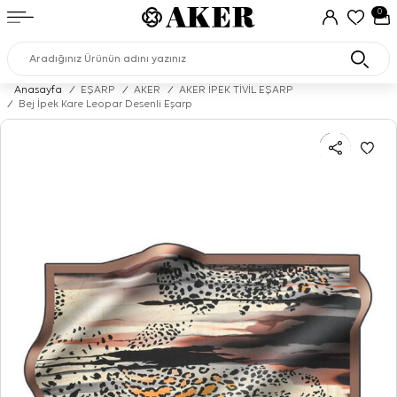
0
Anasayfa
/
EŞARP
/
AKER
/
AKER İPEK TİVİL EŞARP
/
Bej İpek Kare Leopar Desenli Eşarp