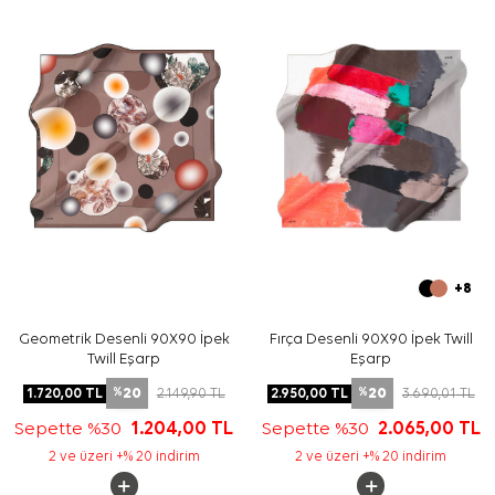
Bakım
Yıkama ve bakım için ürün etiketindeki talimatları
izleyiniz. İpek ve hassas eşarp bakımında, ürün etiketine
uygun elde hassas bakım için
Aker İpek Eşarp Şampuanı
tercih edebilirsiniz.
Sıkça Sorulan Sorular
Bej İpek Kare Leopar Desenli Eşarp hangi ölçüdedir?
Bu eşarp hangi malzemeden üretilmiştir?
Leopar desenli eşarp hangi renklerle kombinlenir?
Bu ipek tivil eşarp günlük kullanıma uygun mudur?
+8
Geometrik Desenli 90X90 İpek
Fırça Desenli 90X90 İpek Twill
Twill Eşarp
Eşarp
20
20
1.720,00
TL
2.149,90
TL
2.950,00
TL
3.690,01
TL
%
%
Sepette %30
1.204,00
TL
Sepette %30
2.065,00
TL
2 ve üzeri +% 20 indirim
2 ve üzeri +% 20 indirim