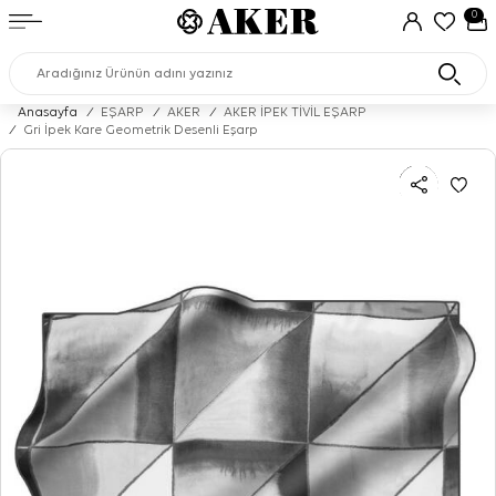
0
Anasayfa
/
EŞARP
/
AKER
/
AKER İPEK TİVİL EŞARP
/
Gri İpek Kare Geometrik Desenli Eşarp