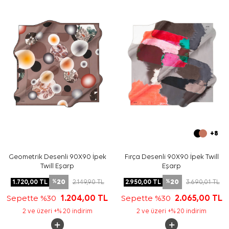
çıkarmak için düz renk üst giyimle kullanabilirsiniz.
Bakım
Yıkama ve bakım için ürün etiketindeki talimatları
izleyiniz. İpek ve hassas eşarpların elde hassas
bakımında
Aker İpek Eşarp Şampuanı
kullanabilirsiniz.
Sıkça Sorulan Sorular
Gri İpek Kare Geometrik Desenli Eşarp hangi ölçüdedir?
Bu ürünün kumaş kalitesi nedir?
Deseni nasıl bir görünüme sahiptir?
Gri ipek tivil eşarp hangi renklerle kombinlenir?
+8
Geometrik Desenli 90X90 İpek
Fırça Desenli 90X90 İpek Twill
Twill Eşarp
Eşarp
20
20
1.720,00
TL
2.149,90
TL
2.950,00
TL
3.690,01
TL
%
%
Sepette %30
1.204,00
TL
Sepette %30
2.065,00
TL
2 ve üzeri +% 20 indirim
2 ve üzeri +% 20 indirim