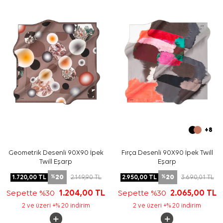
Yıkama ve bakım için ürün etiketindeki talimatları
izleyiniz. İpek ve hassas eşarplarda leke temizliği veya
hassas bakım gerektiğinde
Aker İpek Eşarp Şampuanı
tercih edebilirsiniz.
Sıkça Sorulan Sorular
Bu eşarbın ölçüsü nedir?
Ürün hangi kaliteye sahiptir?
Desen ve renk görünümü nasıldır?
Hangi kombinlerle kullanılabilir?
+8
Geometrik Desenli 90X90 İpek
Fırça Desenli 90X90 İpek Twill
Twill Eşarp
Eşarp
20
20
1.720,00
TL
2.149,90
TL
2.950,00
TL
3.690,01
TL
%
%
Sepette %30
1.204,00
TL
Sepette %30
2.065,00
TL
2 ve üzeri +% 20 indirim
2 ve üzeri +% 20 indirim