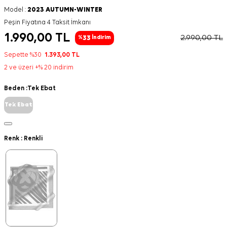
Model :
2023 AUTUMN-WINTER
Peşin Fiyatına 4 Taksit İmkanı
1.990,00
TL
2.990,00
TL
33
%
İndirim
Sepette %30
1.393,00
TL
2 ve üzeri +% 20 indirim
Beden :
Tek Ebat
Tek Ebat
Renk :
Renkli