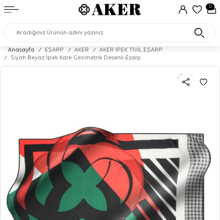
0
Anasayfa
/
EŞARP
/
AKER
/
AKER İPEK TİVİL EŞARP
/
Siyah Beyaz İpek Kare Geometrik Desenli Eşarp