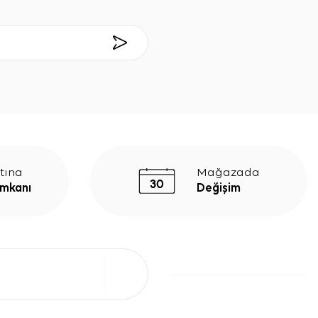
tına
Mağazada
İmkanı
Değişim