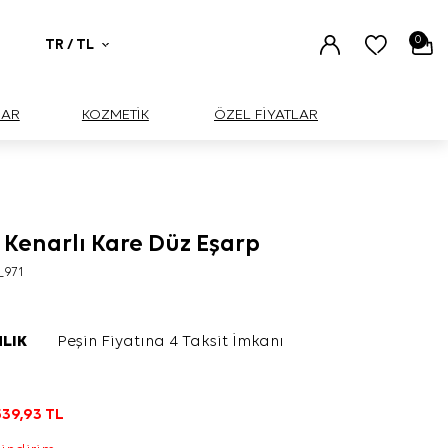
0
TR / TL
UAR
KOZMETİK
ÖZEL FİYATLAR
 Kenarlı Kare Düz Eşarp
_971
LIK
Peşin Fiyatına 4 Taksit İmkanı
539,93
TL