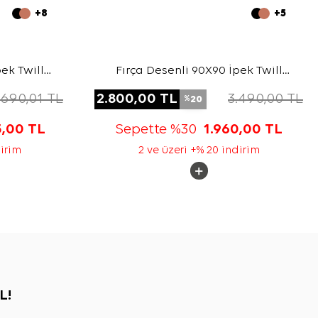
+8
+5
ek Twill
Fırça Desenli 90X90 İpek Twill
Eşarp
.690,01
TL
2.800,00
TL
3.490,00
TL
20
%
5,00
TL
Sepette %30
1.960,00
TL
dirim
2 ve üzeri +% 20 indirim
L!