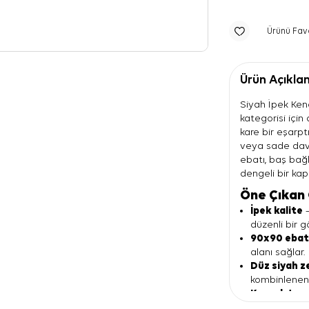
Ürünü Fav
Ürün Açıkla
Siyah İpek Kena
kategorisi için
kare bir eşarpt
veya sade dave
ebatı, baş bağ
dengeli bir kapa
Öne Çıkan 
İpek kalite
—
düzenli bir 
90x90 eba
alanı sağlar.
Düz siyah z
kombinlenen b
Kenarlı tas
formunu daha