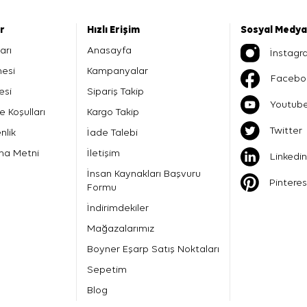
er
Hızlı Erişim
Sosyal Medya
arı
Anasayfa
İnstagr
mesi
Kampanyalar
Facebo
esi
Sipariş Takip
Youtub
e Koşulları
Kargo Takip
Twitter
nlik
İade Talebi
ma Metni
İletişim
Linkedin
İnsan Kaynakları Başvuru
Pinteres
Formu
İndirimdekiler
Mağazalarımız
Boyner Eşarp Satış Noktaları
Sepetim
Blog