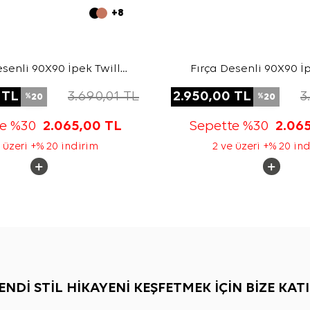
+8
esenli 90X90 İpek Twill
Fırça Desenli 90X90 İp
Eşarp
Eşarp
TL
3.690,01
TL
2.950,00
TL
3
20
20
%
%
te %30
2.065,00
TL
Sepette %30
2.06
 üzeri +% 20 indirim
2 ve üzeri +% 20 in
ENDİ STİL HİKAYENİ KEŞFETMEK İÇİN BİZE KATI