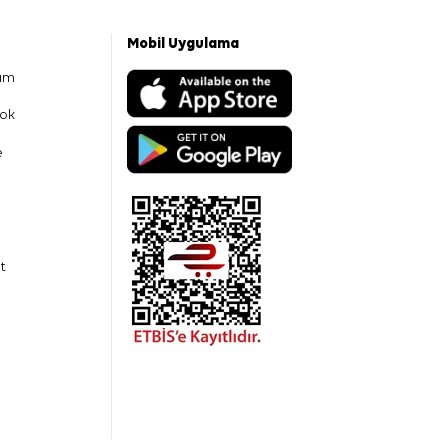
Mobil Uygulama
am
ok
e
t