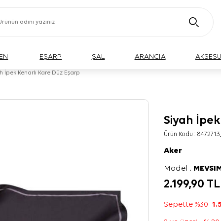
EN
EŞARP
ŞAL
ARANCIA
AKSES
h İpek Kenarlı Kare Düz Eşarp
Siyah İpek
Ürün Kodu :
8472713
Aker
Model :
MEVSIM
2.199,90
TL
Sepette %30
1.