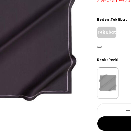
2 ve üzeri +% 20
Beden :
Tek Ebat
Tek Ebat
Renk :
Renkli