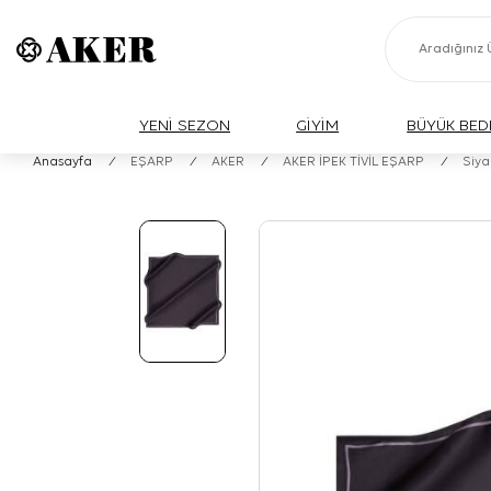
YENİ SEZON
GİYİM
BÜYÜK BED
Anasayfa
/
EŞARP
/
AKER
/
AKER İPEK TİVİL EŞARP
/
Siya