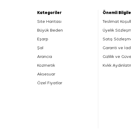
Kategoriler
Önemli Bilgil
Site Haritası
Teslimat Koşull
Büyük Beden
Üyelik Sözleş
Eşarp
Satış Sözleşm
Şal
Garanti ve İad
Arancia
Gizlilik ve Güve
Kozmetik
Kvkk Aydınlat
Aksesuar
Özel Fiyatlar