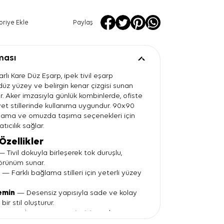
oriye Ekle
Paylaş
ması
rlı Kare Düz Eşarp, ipek tivil eşarp
 düz yüzey ve belirgin kenar çizgisi sunan
ır. Aker imzasıyla günlük kombinlerde, ofiste
t stillerinde kullanıma uygundur. 90x90
lama ve omuzda taşıma seçenekleri için
tıcılık sağlar.
Özellikler
 Tivil dokuyla birleşerek tok duruşlu,
görünüm sunar.
t
— Farklı bağlama stilleri için yeterli yüzey
emin
— Desensiz yapısıyla sade ve kolay
ir stil oluşturur.
arım
— İnce çerçeve çizgisi, eşarbın
 net gösterir.