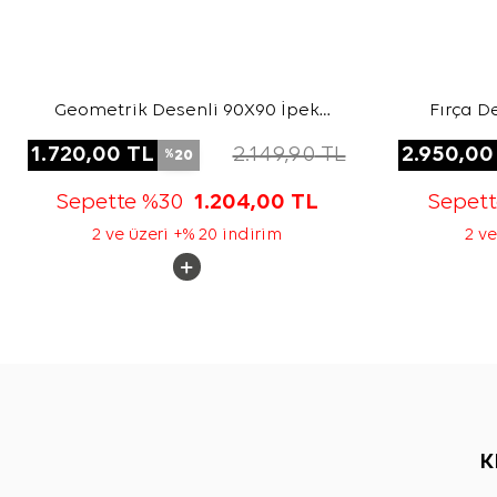
Geometrik Desenli 90X90 İpek
Fırça D
Twill Eşarp
1.720,00
TL
2.149,90
TL
2.950,00
20
%
Sepette %30
1.204,00
TL
Sepet
2 ve üzeri +% 20 indirim
2 ve
K