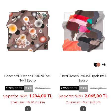
Bakım
Yıkama ve bakım için ürün etiketindeki talimatları
izleyiniz. İpek ve hassas eşarpların elde hassas bakımına
uygun durumlarda
Aker İpek Eşarp Şampuanı
kullanabilirsiniz.
Sıkça Sorulan Sorular
Somon İpek Kare Geometrik Desenli Eşarp ölçüsü
nedir?
Bu ürün ipek tivil eşarp mıdır?
Deseni ve renkleri nasıldır?
Hangi kıyafetlerle kombinlenebilir?
+8
Geometrik Desenli 90X90 İpek
Fırça Desenli 90X90 İpek Twill
Twill Eşarp
Eşarp
20
20
1.720,00
TL
2.149,90
TL
2.950,00
TL
3.690,01
TL
%
%
Sepette %30
1.204,00
TL
Sepette %30
2.065,00
TL
2 ve üzeri +% 20 indirim
2 ve üzeri +% 20 indirim