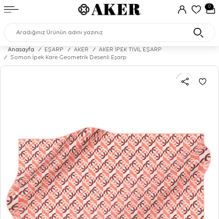
0
Anasayfa
/
EŞARP
/
AKER
/
AKER İPEK TİVİL EŞARP
/
Somon İpek Kare Geometrik Desenli Eşarp