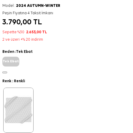
Model :
2024 AUTUMN-WINTER
Peşin Fiyatına 4 Taksit İmkanı
3.790,00
TL
Sepette %30
2.653,00
TL
2 ve üzeri +% 20 indirim
Beden :
Tek Ebat
Tek Ebat
Renk :
Renkli