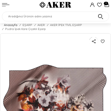
0
Anasayfa
/
EŞARP
/
AKER
/
AKER İPEK TİVİL EŞARP
/
Pudra İpek Kare Çiçekli Eşarp