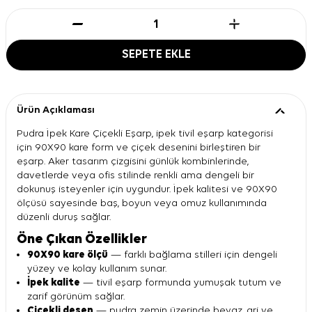
SEPETE EKLE
Ürün Açıklaması
Pudra İpek Kare Çiçekli Eşarp, ipek tivil eşarp kategorisi
için 90X90 kare form ve çiçek desenini birleştiren bir
eşarp. Aker tasarım çizgisini günlük kombinlerinde,
davetlerde veya ofis stilinde renkli ama dengeli bir
dokunuş isteyenler için uygundur. İpek kalitesi ve 90X90
ölçüsü sayesinde baş, boyun veya omuz kullanımında
düzenli duruş sağlar.
Öne Çıkan Özellikler
90X90 kare ölçü
— farklı bağlama stilleri için dengeli
yüzey ve kolay kullanım sunar.
İpek kalite
— tivil eşarp formunda yumuşak tutum ve
zarif görünüm sağlar.
Çiçekli desen
— pudra zemin üzerinde beyaz, gri ve