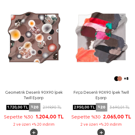
Yıkama ve bakım için ürün etiketindeki talimatları
izleyiniz. İpek ve hassas eşarp bakımında elde hassas
bakım gerektiğinde
Aker İpek Eşarp Şampuanı
kullanabilirsiniz.
Sıkça Sorulan Sorular
Pudra İpek Kare Çiçekli Eşarp ölçüsü nedir?
Bu ürün ipek tivil eşarp mıdır?
Deseninde hangi renkler öne çıkar?
Hangi kombinlerle kullanılabilir?
+8
Geometrik Desenli 90X90 İpek
Fırça Desenli 90X90 İpek Twill
Twill Eşarp
Eşarp
20
20
1.720,00
TL
2.149,90
TL
2.950,00
TL
3.690,01
TL
%
%
Sepette %30
1.204,00
TL
Sepette %30
2.065,00
TL
2 ve üzeri +% 20 indirim
2 ve üzeri +% 20 indirim