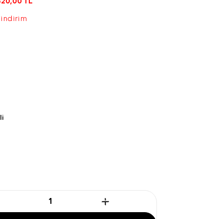
820,00
TL
 indirim
li