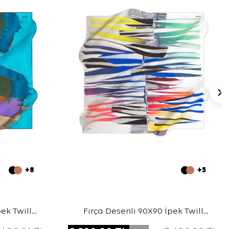
+8
+5
ek Twill
Fırça Desenli 90X90 İpek Twill
Eşarp