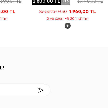
.690,01
TL
2.800,00
TL
3.490,00
TL
20
%
5,00
TL
Sepette %30
1.960,00
TL
dirim
2 ve üzeri +% 20 indirim
L!