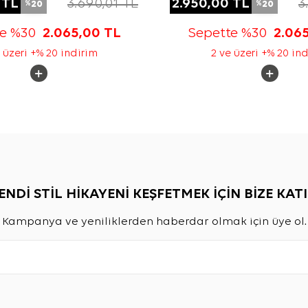
TL
3.690,01
TL
2.950,00
TL
3
20
20
%
%
te %30
2.065,00
TL
Sepette %30
2.06
 üzeri +% 20 indirim
2 ve üzeri +% 20 in
ENDİ STİL HİKAYENİ KEŞFETMEK İÇİN BİZE KATI
Kampanya ve yeniliklerden haberdar olmak için üye ol.