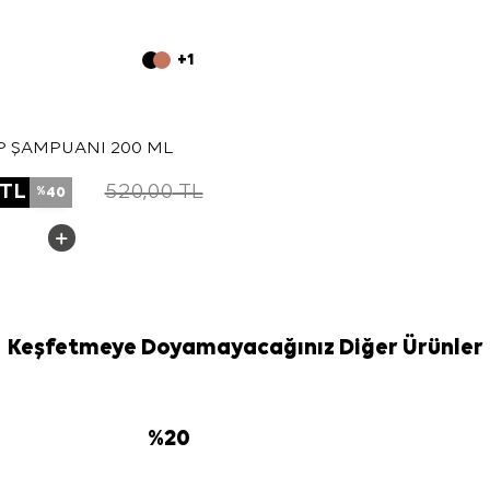
+1
P ŞAMPUANI 200 ML
TL
520,00
TL
40
%
Keşfetmeye Doyamayacağınız Diğer Ürünler
%
20