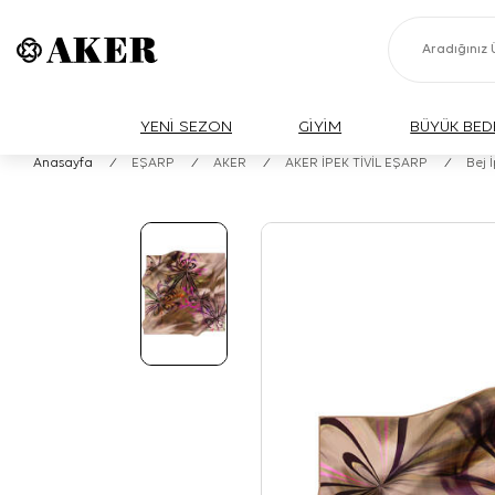
YENİ SEZON
GİYİM
BÜYÜK BED
Anasayfa
/
EŞARP
/
AKER
/
AKER İPEK TİVİL EŞARP
/
Bej 