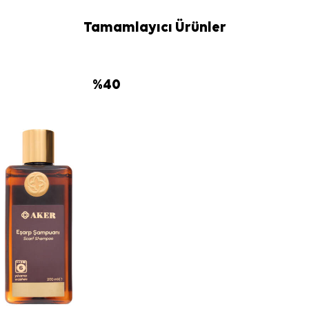
İpek ve hassas
bakım durumla
Tamamlayıcı Ürünler
kullanabilirsiniz
Sıkça Soru
Bej İpek Tivi
%
40
Bu eşarbın ka
Desen ve re
Hangi kombinl