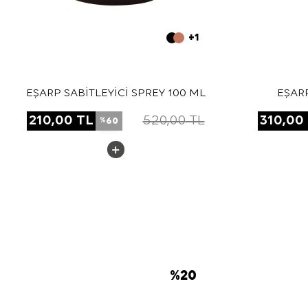
+1
EŞARP SABİTLEYİCİ SPREY 100 ML
EŞAR
210,00
TL
520,00
TL
310,00
60
%
%
20