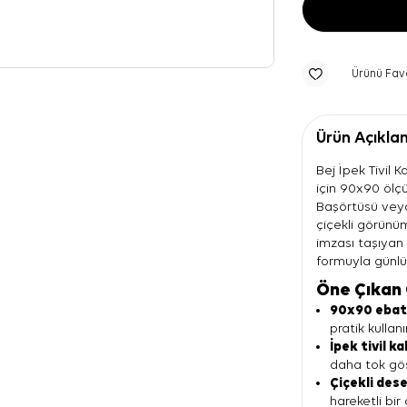
Ürünü Fav
Ürün Açıkla
Bej İpek Tivil K
için 90x90 ölç
Başörtüsü veya
çiçekli görünü
imzası taşıyan 
formuyla günlü
Öne Çıkan 
90x90 eba
pratik kullan
İpek tivil ka
daha tok gös
Çiçekli des
hareketli bir