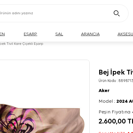
EN
EŞARP
ŞAL
ARANCIA
AKSES
İpek Tivil Kare Çiçekli Eşarp
Bej İpek Ti
Ürün Kodu :
889871
Aker
Model :
2024 
Peşin Fiyatına 
2.600,00
T