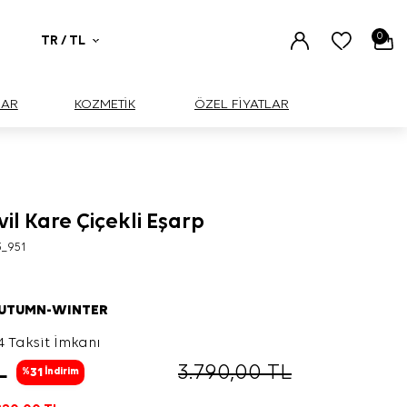
0
TR / TL
UAR
KOZMETİK
ÖZEL FİYATLAR
vil Kare Çiçekli Eşarp
3_951
AUTUMN-WINTER
4 Taksit İmkanı
L
3.790,00
TL
31
%
İndirim