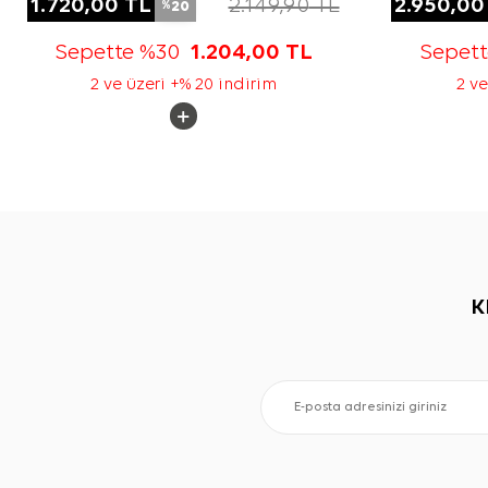
1.720,00
TL
2.149,90
TL
2.950,00
20
%
Sepette %30
1.204,00
TL
Sepet
2 ve üzeri +% 20 indirim
2 ve
K