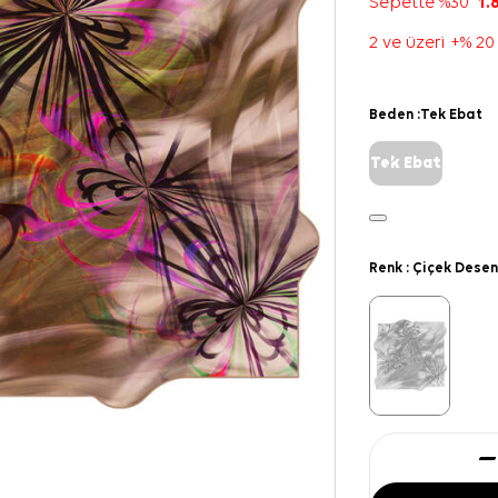
Sepette %30
1.
2 ve üzeri +% 20
Beden :
Tek Ebat
Tek Ebat
Renk :
Çiçek Desen