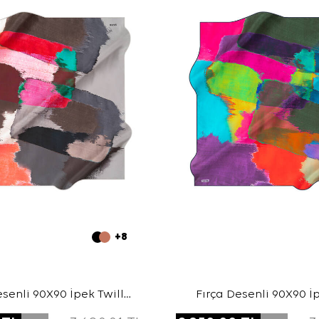
+8
esenli 90X90 İpek Twill
Fırça Desenli 90X90 İp
Eşarp
Eşarp