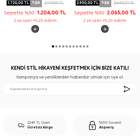
20
20
1.720,00
TL
2.149,90
TL
2.950,00
TL
3.690,01
TL
%
%
Sepette %30
1.204,00
TL
Sepette %30
2.065,00
TL
2 ve üzeri +% 20 indirim
2 ve üzeri +% 20 indirim
KENDİ STİL HİKAYENİ KEŞFETMEK İÇİN BİZE KATIL!
Kampanya ve yeniliklerden haberdar olmak için üye ol.
2249 TL Üzeri
%100 Güvenli
Ücretsiz Kargo
Alışveriş