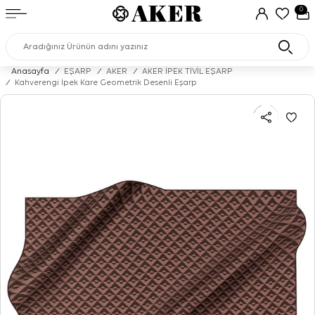
0
Anasayfa
/
EŞARP
/
AKER
/
AKER İPEK TİVİL EŞARP
/
Kahverengi İpek Kare Geometrik Desenli Eşarp