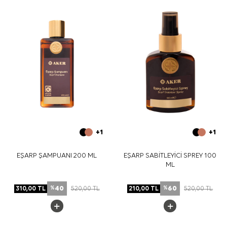
toprak tonları, krem ve bej parçalarla yumuşak geçiş
sağlar. Daha net kontrast için siyah veya ekru üst giyimle
kullanabilirsiniz.
Bakım
Yıkama ve bakım için ürün etiketindeki talimatları
izleyiniz. İpek ve hassas eşarplarda elde bakım veya leke
temizliği gerektiğinde
Aker İpek Eşarp Şampuanı
tercih
edebilirsiniz.
Sıkça Sorulan Sorular
Bu eşarbın ölçüsü nedir?
Bu model hangi malzemeden üretilmiştir?
Deseni nasıl görünür?
+1
+1
Hangi renklerle kombinlenebilir?
EŞARP ŞAMPUANI 200 ML
EŞARP SABİTLEYİCİ SPREY 100
ML
40
60
310,00
TL
520,00
TL
210,00
TL
520,00
TL
%
%