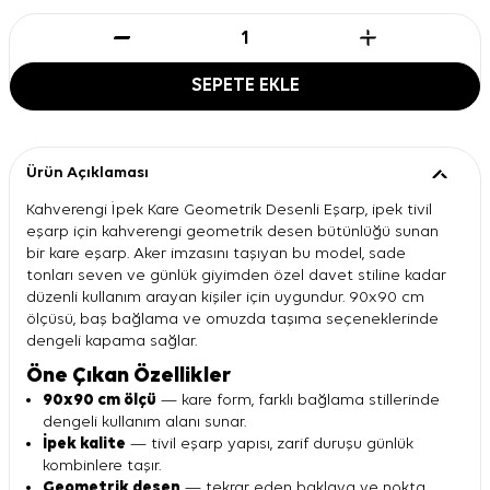
SEPETE EKLE
Ürün Açıklaması
Kahverengi İpek Kare Geometrik Desenli Eşarp, ipek tivil
eşarp için kahverengi geometrik desen bütünlüğü sunan
bir kare eşarp. Aker imzasını taşıyan bu model, sade
tonları seven ve günlük giyimden özel davet stiline kadar
düzenli kullanım arayan kişiler için uygundur. 90x90 cm
ölçüsü, baş bağlama ve omuzda taşıma seçeneklerinde
dengeli kapama sağlar.
Öne Çıkan Özellikler
90x90 cm ölçü
— kare form, farklı bağlama stillerinde
dengeli kullanım alanı sunar.
İpek kalite
— tivil eşarp yapısı, zarif duruşu günlük
kombinlere taşır.
Geometrik desen
— tekrar eden baklava ve nokta