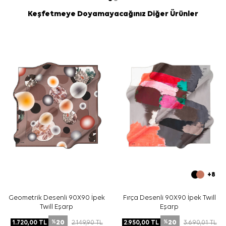
Keşfetmeye Doyamayacağınız Diğer Ürünler
+8
Geometrik Desenli 90X90 İpek
Fırça Desenli 90X90 İpek Twill
Twill Eşarp
Eşarp
20
20
1.720,00
TL
2.149,90
TL
2.950,00
TL
3.690,01
TL
%
%