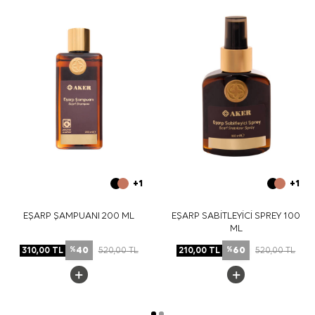
tamamlayabilirsiniz.
Bakım
Yıkama ve bakım için ürün etiketindeki talimatları
izleyiniz. İpek ve hassas eşarplarda etiketin izin verdiği
nazik bakım adımları için
Aker İpek Eşarp Şampuanı
tercih edebilirsiniz.
Sıkça Sorulan Sorular
Bu eşarbın ölçüsü nedir?
Kahverengi İpek Tivil Kare Desenli Eşarp hangi
kıyafetlerle uyumludur?
Ürün ipek midir?
Desen görünümü nasıldır?
+1
+1
EŞARP ŞAMPUANI 200 ML
EŞARP SABİTLEYİCİ SPREY 100
ML
40
60
310,00
TL
520,00
TL
210,00
TL
520,00
TL
%
%