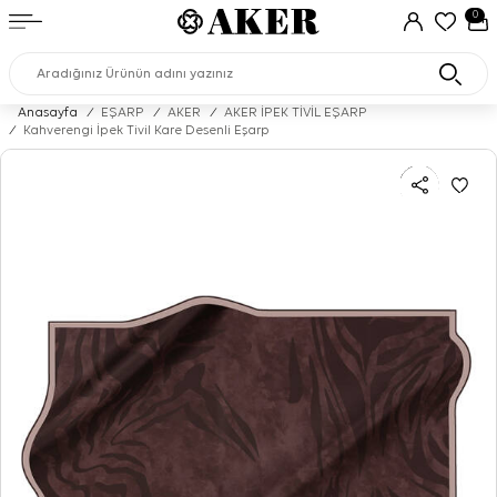
0
Anasayfa
/
EŞARP
/
AKER
/
AKER İPEK TİVİL EŞARP
/
Kahverengi İpek Tivil Kare Desenli Eşarp