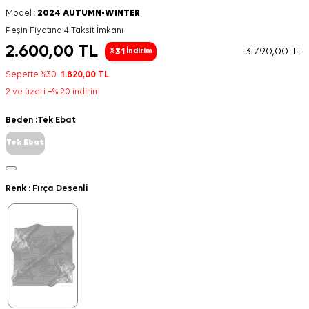
Model :
2024 AUTUMN-WINTER
Peşin Fiyatına 4 Taksit İmkanı
2.600,00
TL
3.790,00
TL
31
%
İndirim
Sepette %30
1.820,00
TL
2 ve üzeri +% 20 indirim
Beden :
Tek Ebat
Tek Ebat
Renk :
Fırça Desenli