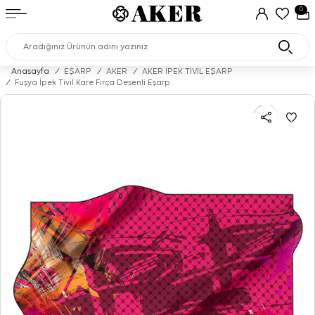
0
Anasayfa
/
EŞARP
/
AKER
/
AKER İPEK TİVİL EŞARP
/
Fuşya İpek Tivil Kare Fırça Desenli Eşarp