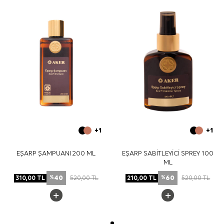
Yıkama ve bakım için ürün etiketindeki talimatları
izleyiniz. İpek ve hassas eşarplarda etiket talimatı
uygunsa, elde hassas bakım için
Aker İpek Eşarp
Şampuanı
kullanabilirsiniz.
Sıkça Sorulan Sorular
Fuşya İpek Tivil Kare Fırça Desenli Eşarp ölçüsü nedir?
Bu eşarp hangi kumaş kalitesindedir?
Fuşya ipek tivil eşarp hangi renklerle kombinlenir?
Desen görünümü nasıldır?
+1
+1
EŞARP ŞAMPUANI 200 ML
EŞARP SABİTLEYİCİ SPREY 100
ML
40
60
310,00
TL
520,00
TL
210,00
TL
520,00
TL
%
%