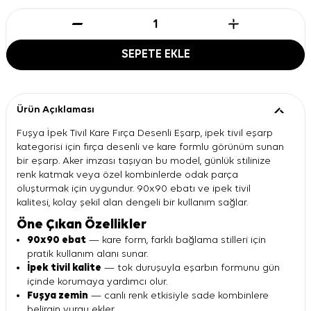
SEPETE EKLE
Ürün Açıklaması
Fuşya İpek Tivil Kare Fırça Desenli Eşarp, ipek tivil eşarp
kategorisi için fırça desenli ve kare formlu görünüm sunan
bir eşarp. Aker imzası taşıyan bu model, günlük stilinize
renk katmak veya özel kombinlerde odak parça
oluşturmak için uygundur. 90x90 ebatı ve ipek tivil
kalitesi, kolay şekil alan dengeli bir kullanım sağlar.
Öne Çıkan Özellikler
90x90 ebat
— kare form, farklı bağlama stilleri için
pratik kullanım alanı sunar.
İpek tivil kalite
— tok duruşuyla eşarbın formunu gün
içinde korumaya yardımcı olur.
Fuşya zemin
— canlı renk etkisiyle sade kombinlere
belirgin vurgu ekler.