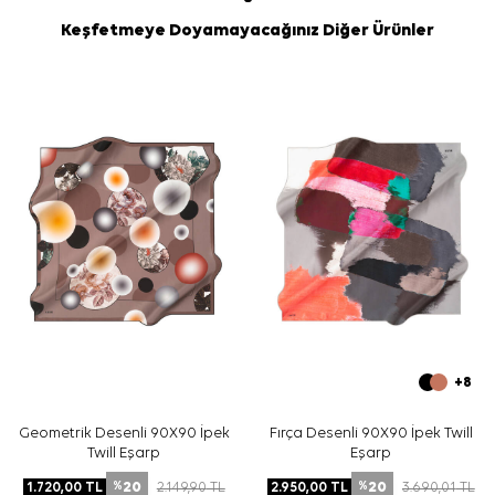
Keşfetmeye Doyamayacağınız Diğer Ürünler
+8
Geometrik Desenli 90X90 İpek
Fırça Desenli 90X90 İpek Twill
Twill Eşarp
Eşarp
20
20
1.720,00
TL
2.149,90
TL
2.950,00
TL
3.690,01
TL
%
%