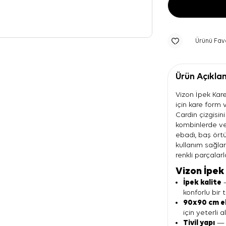
Ürünü Fav
Ürün Açıkla
Vizon İpek Kare
için kare form
Cardin çizgisin
kombinlerde ve
ebadı, baş ört
kullanım sağlar
renkli parçalar
Vizon İpek 
İpek kalite
—
konforlu bir 
90x90 cm e
için yeterli a
Tivil yapı
— 