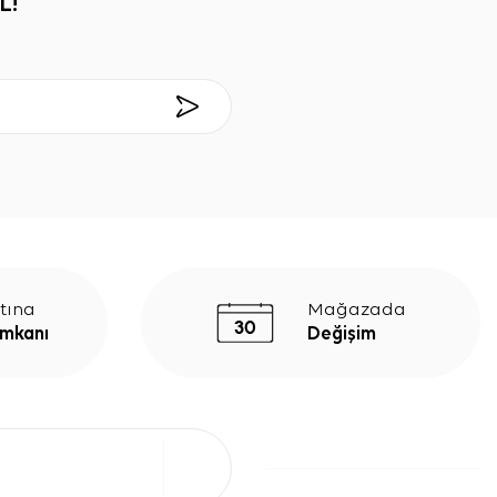
L!
tına
Mağazada
İmkanı
Değişim