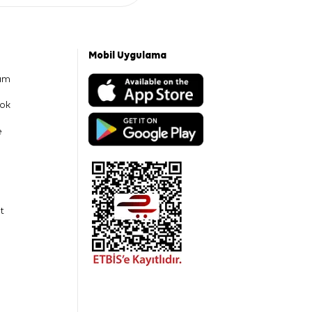
Mobil Uygulama
am
ok
e
t