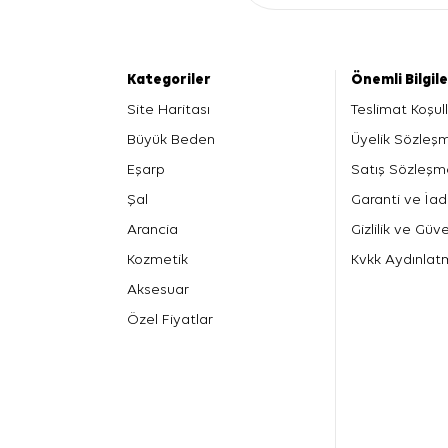
Kategoriler
Önemli Bilgil
Site Haritası
Teslimat Koşull
Büyük Beden
Üyelik Sözleş
Eşarp
Satış Sözleşm
Şal
Garanti ve İad
Arancia
Gizlilik ve Güve
Kozmetik
Kvkk Aydınlat
Aksesuar
Özel Fiyatlar