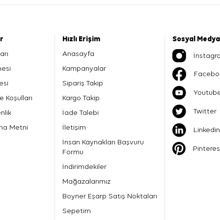
er
Hızlı Erişim
Sosyal Medya
arı
Anasayfa
İnstagr
mesi
Kampanyalar
Facebo
esi
Sipariş Takip
Youtub
e Koşulları
Kargo Takip
Twitter
nlik
İade Talebi
ma Metni
İletişim
Linkedin
İnsan Kaynakları Başvuru
Pinteres
Formu
İndirimdekiler
Mağazalarımız
Boyner Eşarp Satış Noktaları
Sepetim