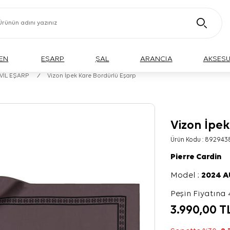
EN
EŞARP
ŞAL
ARANCIA
AKSES
İVİL EŞARP
/
Vizon İpek Kare Bordürlü Eşarp
Vizon İpek
Ürün Kodu :
892943
Pierre Cardin
Model :
2024 
Peşin Fiyatına 
3.990,00
T