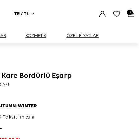
0
TR / TL
UAR
KOZMETİK
ÖZEL FİYATLAR
 Kare Bordürlü Eşarp
8_971
AUTUMN-WINTER
4 Taksit İmkanı
L