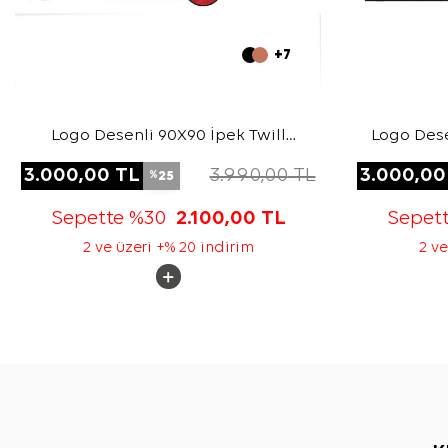
+7
Logo Desenli 90X90 İpek Twill
Logo Dese
Eşarp
3.000,00
TL
3.990,00
TL
3.000,00
25
%
Sepette %30
2.100,00
TL
Sepet
2 ve üzeri +% 20 indirim
2 ve