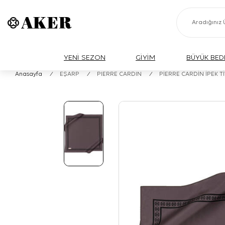
YENİ SEZON
GİYİM
BÜYÜK BED
Anasayfa
/
EŞARP
/
PIERRE CARDIN
/
PİERRE CARDİN İPEK T