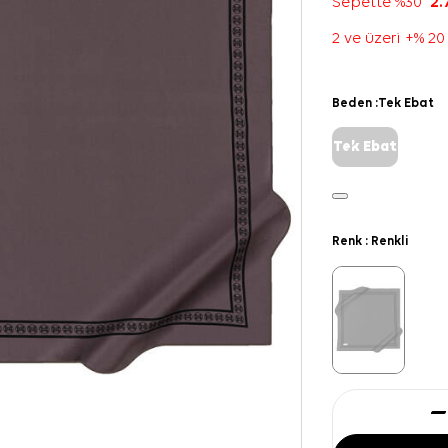
Sepette %30
2.
2 ve üzeri +% 20
Beden :
Tek Ebat
Tek Ebat
Renk :
Renkli