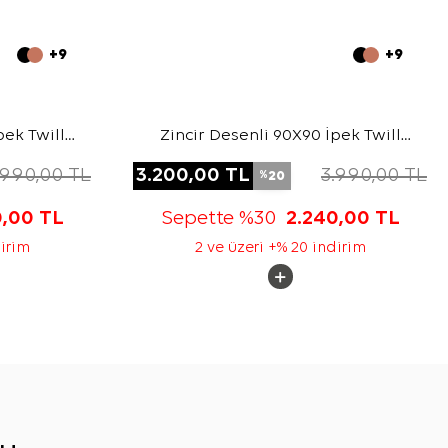
+9
+9
pek Twill
Zincir Desenli 90X90 İpek Twill
Eşarp
.990,00
TL
3.200,00
TL
3.990,00
TL
20
%
0,00
TL
Sepette %30
2.240,00
TL
dirim
2 ve üzeri +% 20 indirim