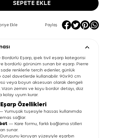
SEPETE EKLE
oriye Ekle
Paylaş
ması
 Bordürlü Eşarp, ipek tivil eşarp kategorisi
 ve bordürlü görünüm sunan bir eşarp. Pierre
i sade renklerle tercih edenler, günlük
 özel davetlerde kullanabilir. 90x90 cm
üsü veya boyun aksesuarı olarak dengeli
. Vizon zemini ve koyu bordür detayı, düz
la kolay uyum kurar.
Eşarp Özellikleri
 Yumuşak tuşesiyle hassas kullanımda
temas sağlar.
bat
— Kare formu, farklı bağlama stilleri
lan sunar.
Duruşunu koruyan yüzeyiyle eşarbın