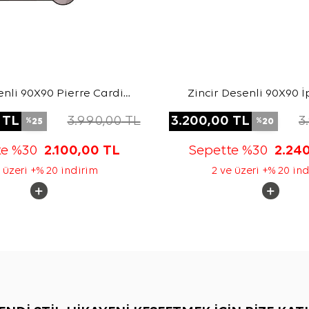
nli 90X90 Pierre Cardin
Zincir Desenli 90X90 İ
Tivil Eşarp
Eşarp
TL
3.990,00
TL
3.200,00
TL
3
25
20
%
%
te %30
2.100,00
TL
Sepette %30
2.24
 üzeri +% 20 indirim
2 ve üzeri +% 20 in