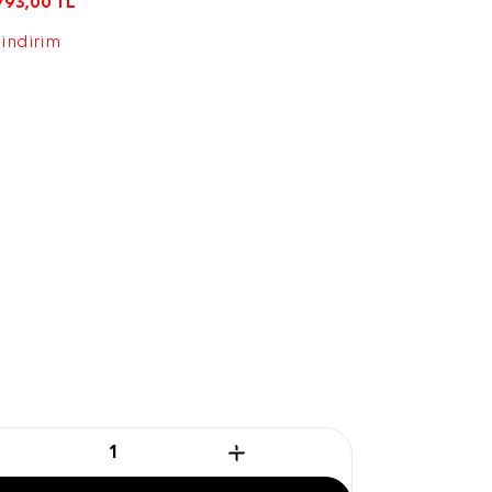
793,00
TL
 indirim