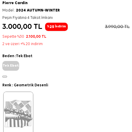
Pierre Cardin
Model :
2024 AUTUMN-WINTER
Peşin Fiyatına 4 Taksit İmkanı
3.000,00
TL
3.990,00
TL
25
%
İndirim
Sepette %30
2.100,00
TL
2 ve üzeri +% 20 indirim
Beden :
Tek Ebat
Tek Ebat
Renk :
Geometrik Desenli