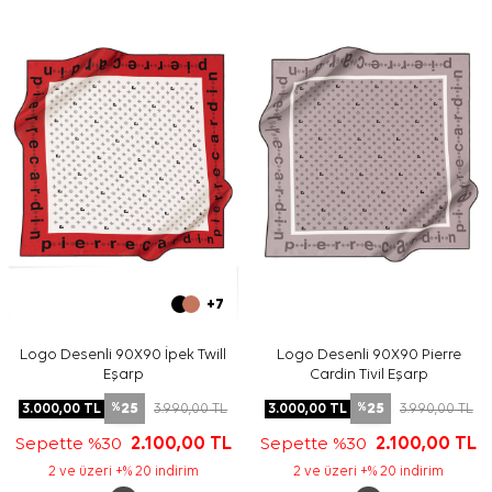
bağlama, omuzda örtü veya çanta sapında aksesuar
olarak değerlendirilebilir.
Bakım
Yıkama ve bakım için ürün etiketindeki talimatları
izleyiniz. İpek ve hassas eşarp bakımında uygun
durumlarda
Aker İpek Eşarp Şampuanı
kullanarak nazik
temizlik sağlayabilirsiniz.
Sıkça Sorulan Sorular
Bu eşarbın ölçüsü nedir?
Bu ürün hangi kumaştan üretilmiştir?
Deseni ve renkleri nasıldır?
Hangi kombinlerle kullanılabilir?
+7
Logo Desenli 90X90 İpek Twill
Logo Desenli 90X90 Pierre
Eşarp
Cardin Tivil Eşarp
25
25
3.000,00
TL
3.990,00
TL
3.000,00
TL
3.990,00
TL
%
%
Sepette %30
2.100,00
TL
Sepette %30
2.100,00
TL
2 ve üzeri +% 20 indirim
2 ve üzeri +% 20 indirim