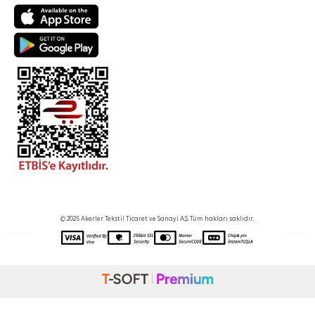
© 2025 Akerler Tekstil Ticaret ve Sanayi A.Ş. Tüm hakları saklıdır.