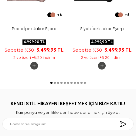
+6
+6
Pudra İpek Jakar Eşarp
Siyah İpek Jakar Eşarp
4.999,90
TL
4.999,90
TL
Sepette %30
3.499,93
TL
Sepette %30
3.499,93
TL
2 ve üzeri +% 20 indirim
2 ve üzeri +% 20 indirim
KENDİ STİL HİKAYENİ KEŞFETMEK İÇİN BİZE KATIL!
Kampanya ve yeniliklerden haberdar olmak için üye ol.