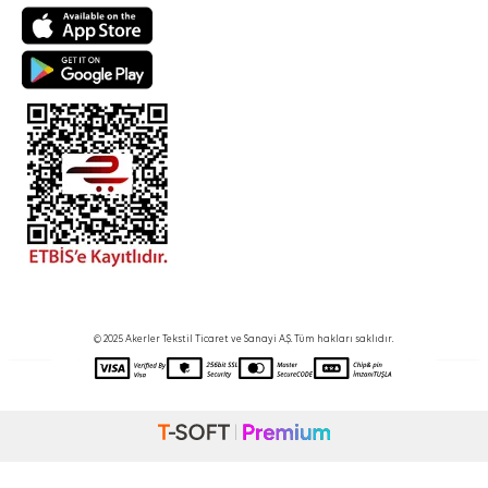
© 2025 Akerler Tekstil Ticaret ve Sanayi A.Ş. Tüm hakları saklıdır.