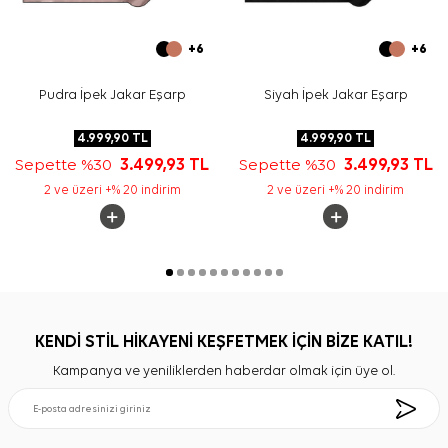
+6
+6
Pudra İpek Jakar Eşarp
Siyah İpek Jakar Eşarp
4.999,90
TL
4.999,90
TL
Sepette %30
3.499,93
TL
Sepette %30
3.499,93
TL
2 ve üzeri +% 20 indirim
2 ve üzeri +% 20 indirim
KENDİ STİL HİKAYENİ KEŞFETMEK İÇİN BİZE KATIL!
Kampanya ve yeniliklerden haberdar olmak için üye ol.