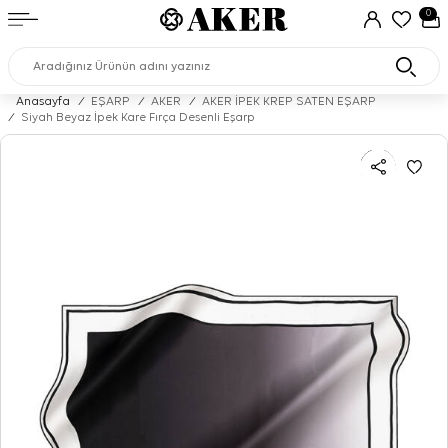
0
Anasayfa
/
EŞARP
/
AKER
/
AKER İPEK KREP SATEN EŞARP
/
Siyah Beyaz İpek Kare Fırça Desenli Eşarp