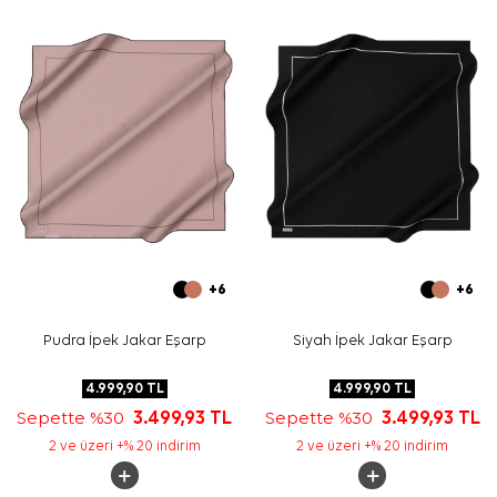
Yıkama ve bakım için ürün etiketindeki talimatları
izleyiniz. İpek ve hassas eşarplarda elde hassas bakım
gerektiren durumlarda
Aker İpek Eşarp Şampuanı
kullanabilirsiniz.
Sıkça Sorulan Sorular
Bu ürün hangi kumaş kalitesine sahiptir?
Siyah beyaz eşarp hangi kombinlerle kullanılabilir?
Desen görünümü nasıldır?
Bu model günlük kullanıma uygun mudur?
+6
+6
Pudra İpek Jakar Eşarp
Siyah İpek Jakar Eşarp
4.999,90
TL
4.999,90
TL
Sepette %30
3.499,93
TL
Sepette %30
3.499,93
TL
2 ve üzeri +% 20 indirim
2 ve üzeri +% 20 indirim