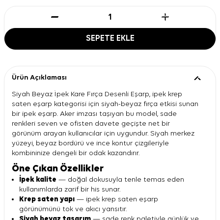
SEPETE EKLE
Ürün Açıklaması
Siyah Beyaz İpek Kare Fırça Desenli Eşarp, ipek krep
saten eşarp kategorisi için siyah-beyaz fırça etkisi sunan
bir ipek eşarp. Aker imzası taşıyan bu model, sade
renkleri seven ve ofisten davete geçişte net bir
görünüm arayan kullanıcılar için uygundur. Siyah merkez
yüzeyi, beyaz bordürü ve ince kontur çizgileriyle
kombininize dengeli bir odak kazandırır.
Öne Çıkan Özellikler
İpek kalite
— doğal dokusuyla tenle temas eden
kullanımlarda zarif bir his sunar.
Krep saten yapı
— ipek krep saten eşarp
görünümünü tok ve akıcı yansıtır.
Siyah beyaz tasarım
— sade renk paletiyle günlük ve