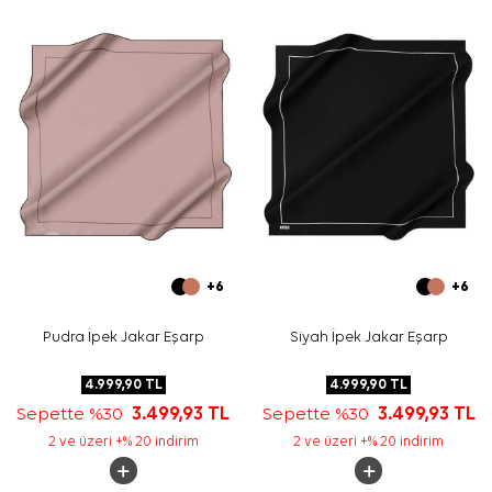
açık ton çantalar ve sade aksesuarlarla dengeli bir
kombin oluşturur.
Bakım
Yıkama ve bakım için ürün etiketindeki talimatları
izleyiniz. İpek ve hassas eşarplarda elde nazik bakım
gerektiğinde
Aker İpek Eşarp Şampuanı
kullanabilirsiniz.
Sıkça Sorulan Sorular
Kahverengi İpek Kare Fırça Desenli Eşarp hangi
kumaştan üretilmiştir?
Bu eşarp hangi renklerle kombinlenir?
Deseni nasıl bir görünüme sahiptir?
Bu ürün günlük kullanım için uygun mudur?
+6
+6
Pudra İpek Jakar Eşarp
Siyah İpek Jakar Eşarp
4.999,90
TL
4.999,90
TL
Sepette %30
3.499,93
TL
Sepette %30
3.499,93
TL
2 ve üzeri +% 20 indirim
2 ve üzeri +% 20 indirim