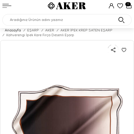
0
Anasayfa
/
EŞARP
/
AKER
/
AKER İPEK KREP SATEN EŞARP
/
Kahverengi İpek Kare Fırça Desenli Eşarp