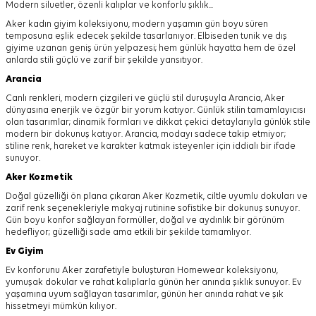
Modern siluetler, özenli kalıplar ve konforlu şıklık...
Aker kadın giyim koleksiyonu, modern yaşamın gün boyu süren
temposuna eşlik edecek şekilde tasarlanıyor.
Elbiseden tunik ve dış
giyime uzanan geniş ürün yelpazesi; hem günlük hayatta hem de özel
anlarda stili güçlü ve zarif bir şekilde yansıtıyor.
Arancia
Canlı renkleri, modern çizgileri ve güçlü stil duruşuyla Arancia, Aker
dünyasına enerjik ve özgür bir yorum katıyor. Günlük stilin tamamlayıcısı
olan tasarımlar; dinamik formları ve dikkat çekici detaylarıyla günlük stile
modern bir dokunuş katıyor. Arancia, modayı sadece takip etmiyor;
stiline renk, hareket ve karakter katmak isteyenler için iddialı bir ifade
sunuyor.
Aker
Kozmetik
Doğal güzelliği ön plana çıkaran Aker Kozmetik, ciltle uyumlu dokuları ve
zarif renk seçenekleriyle makyaj rutinine sofistike bir dokunuş sunuyor.
Gün boyu konfor sağlayan formüller, doğal ve aydınlık bir görünüm
hedefliyor; güzelliği sade ama etkili bir şekilde tamamlıyor.
Ev Giyim
Ev konforunu Aker zarafetiyle buluşturan Homewear koleksiyonu,
yumuşak dokular ve rahat kalıplarla günün her anında şıklık sunuyor. Ev
yaşamına uyum sağlayan tasarımlar, günün her anında rahat ve şık
hissetmeyi mümkün kılıyor.