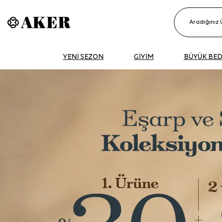
YENİ SEZON
GİYİM
BÜYÜK BE