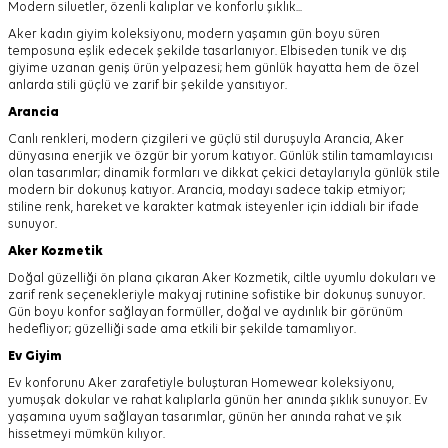
Modern siluetler, özenli kalıplar ve konforlu şıklık...
Aker kadın giyim koleksiyonu, modern yaşamın gün boyu süren
temposuna eşlik edecek şekilde tasarlanıyor.
Elbiseden tunik ve dış
giyime uzanan geniş ürün yelpazesi; hem günlük hayatta hem de özel
anlarda stili güçlü ve zarif bir şekilde yansıtıyor.
Arancia
Canlı renkleri, modern çizgileri ve güçlü stil duruşuyla Arancia, Aker
dünyasına enerjik ve özgür bir yorum katıyor. Günlük stilin tamamlayıcısı
olan tasarımlar; dinamik formları ve dikkat çekici detaylarıyla günlük stile
modern bir dokunuş katıyor. Arancia, modayı sadece takip etmiyor;
stiline renk, hareket ve karakter katmak isteyenler için iddialı bir ifade
sunuyor.
Aker
Kozmetik
Doğal güzelliği ön plana çıkaran Aker Kozmetik, ciltle uyumlu dokuları ve
zarif renk seçenekleriyle makyaj rutinine sofistike bir dokunuş sunuyor.
Gün boyu konfor sağlayan formüller, doğal ve aydınlık bir görünüm
hedefliyor; güzelliği sade ama etkili bir şekilde tamamlıyor.
Ev Giyim
Ev konforunu Aker zarafetiyle buluşturan Homewear koleksiyonu,
yumuşak dokular ve rahat kalıplarla günün her anında şıklık sunuyor. Ev
yaşamına uyum sağlayan tasarımlar, günün her anında rahat ve şık
hissetmeyi mümkün kılıyor.