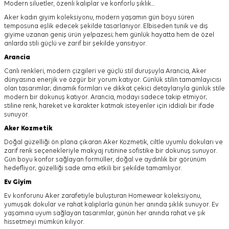
Modern siluetler, özenli kalıplar ve konforlu şıklık...
Aker kadın giyim koleksiyonu, modern yaşamın gün boyu süren
temposuna eşlik edecek şekilde tasarlanıyor.
Elbiseden tunik ve dış
giyime uzanan geniş ürün yelpazesi; hem günlük hayatta hem de özel
anlarda stili güçlü ve zarif bir şekilde yansıtıyor.
Arancia
Canlı renkleri, modern çizgileri ve güçlü stil duruşuyla Arancia, Aker
dünyasına enerjik ve özgür bir yorum katıyor. Günlük stilin tamamlayıcısı
olan tasarımlar; dinamik formları ve dikkat çekici detaylarıyla günlük stile
modern bir dokunuş katıyor. Arancia, modayı sadece takip etmiyor;
stiline renk, hareket ve karakter katmak isteyenler için iddialı bir ifade
sunuyor.
Aker
Kozmetik
Doğal güzelliği ön plana çıkaran Aker Kozmetik, ciltle uyumlu dokuları ve
zarif renk seçenekleriyle makyaj rutinine sofistike bir dokunuş sunuyor.
Gün boyu konfor sağlayan formüller, doğal ve aydınlık bir görünüm
hedefliyor; güzelliği sade ama etkili bir şekilde tamamlıyor.
Ev Giyim
Ev konforunu Aker zarafetiyle buluşturan Homewear koleksiyonu,
yumuşak dokular ve rahat kalıplarla günün her anında şıklık sunuyor. Ev
yaşamına uyum sağlayan tasarımlar, günün her anında rahat ve şık
hissetmeyi mümkün kılıyor.