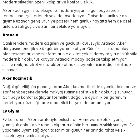
Modern siluetler, özenli kalıplar ve konforlu şıklık...
Aker kadın giyim koleksiyonu, modern yaşamın gün boyu süren
temposuna eşlik edecek şekilde tasarlanıyor.
Elbiseden tunik ve dış
giyime uzanan geniş ürün yelpazesi; hem günlük hayatta hem de özel
anlarda stili güçlü ve zarif bir şekilde yansıtıyor.
Arancia
Canlı renkleri, modern çizgileri ve güçlü stil duruşuyla Arancia, Aker
dünyasına enerjik ve özgür bir yorum katıyor. Günlük stilin tamamlayıcısı
olan tasarımlar; dinamik formları ve dikkat çekici detaylarıyla günlük stile
modern bir dokunuş katıyor. Arancia, modayı sadece takip etmiyor;
stiline renk, hareket ve karakter katmak isteyenler için iddialı bir ifade
sunuyor.
Aker
Kozmetik
Doğal güzelliği ön plana çıkaran Aker Kozmetik, ciltle uyumlu dokuları ve
zarif renk seçenekleriyle makyaj rutinine sofistike bir dokunuş sunuyor.
Gün boyu konfor sağlayan formüller, doğal ve aydınlık bir görünüm
hedefliyor; güzelliği sade ama etkili bir şekilde tamamlıyor.
Ev Giyim
Ev konforunu Aker zarafetiyle buluşturan Homewear koleksiyonu,
yumuşak dokular ve rahat kalıplarla günün her anında şıklık sunuyor. Ev
yaşamına uyum sağlayan tasarımlar, günün her anında rahat ve şık
hissetmeyi mümkün kılıyor.