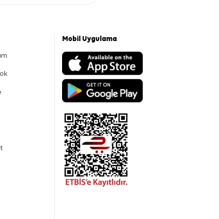
Mobil Uygulama
am
ok
e
t