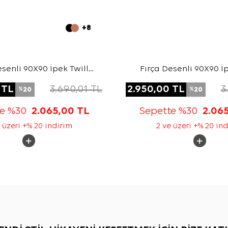
+8
esenli 90X90 İpek Twill
Fırça Desenli 90X90 İp
Eşarp
Eşarp
TL
3.690,01
TL
2.950,00
TL
3
20
20
%
%
te %30
2.065,00
TL
Sepette %30
2.06
 üzeri +% 20 indirim
2 ve üzeri +% 20 in