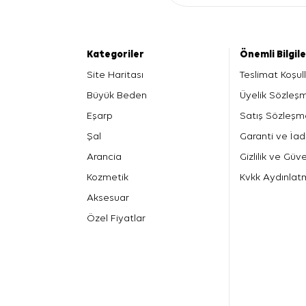
Kategoriler
Önemli Bilgil
Site Haritası
Teslimat Koşull
Büyük Beden
Üyelik Sözleş
Eşarp
Satış Sözleşm
Şal
Garanti ve İad
Arancia
Gizlilik ve Güve
Kozmetik
Kvkk Aydınlat
Aksesuar
Özel Fiyatlar