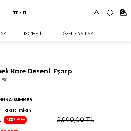
0
TR / TL
UAR
KOZMETİK
ÖZEL FİYATLAR
pek Kare Desenli Eşarp
_951
PRING-SUMMER
4 Taksit İmkanı
L
2.990,00
TL
33
%
İndirim