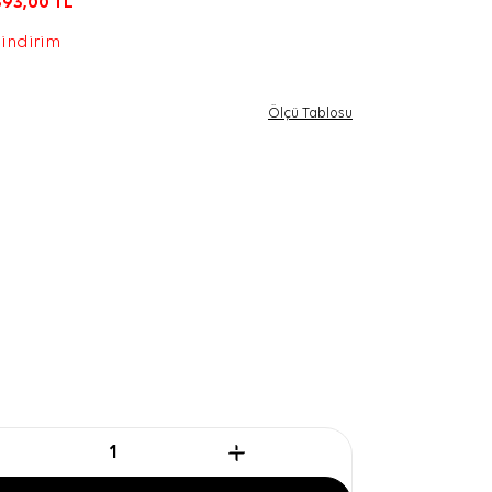
393,00
TL
 indirim
Ölçü Tablosu