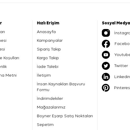
er
Hızlı Erişim
Sosyal Medya
arı
Anasayfa
İnstagr
mesi
Kampanyalar
Facebo
esi
Sipariş Takip
Youtub
e Koşulları
Kargo Takip
Twitter
nlik
İade Talebi
ma Metni
İletişim
Linkedin
İnsan Kaynakları Başvuru
Pinteres
Formu
İndirimdekiler
Mağazalarımız
Boyner Eşarp Satış Noktaları
Sepetim