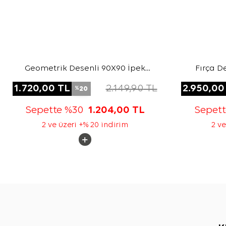
Geometrik Desenli 90X90 İpek
Fırça D
Twill Eşarp
1.720,00
TL
2.149,90
TL
2.950,00
20
%
Sepette %30
1.204,00
TL
Sepet
2 ve üzeri +% 20 indirim
2 ve