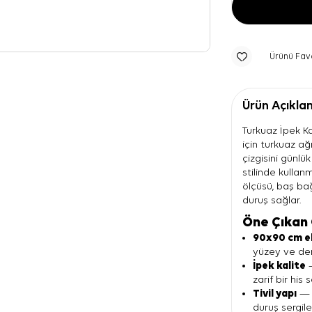
Ürünü Fav
Ürün Açıkla
Turkuaz İpek Ka
için turkuaz ağ
çizgisini günlü
stilinde kulla
ölçüsü, baş b
duruş sağlar.
Öne Çıkan 
90x90 cm e
yüzey ve den
İpek kalite
—
zarif bir his 
Tivil yapı
— 
duruş sergil