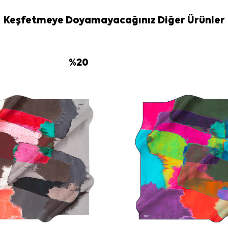
Bakım
Keşfetmeye Doyamayacağınız Diğer Ürünler
Yıkama ve bakım
İpek ve hassas
gereken duru
kullanabilirsiniz
%
20
Sıkça Soru
Turkuaz İpek
Bu eşarp ha
Deseninde ha
İpek tivil eş