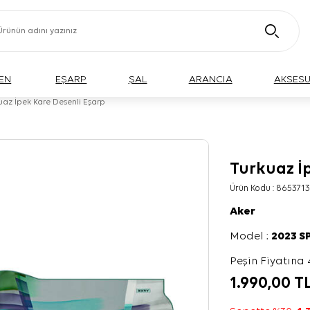
EN
EŞARP
ŞAL
ARANCIA
AKSES
uaz İpek Kare Desenli Eşarp
Turkuaz İ
Ürün Kodu :
8653713
Aker
Model :
2023 S
Peşin Fiyatına 
1.990,00
T