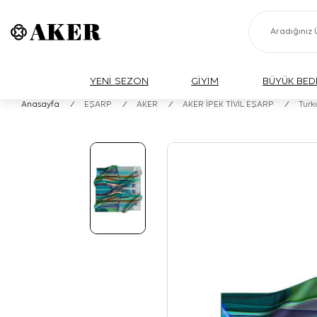
YENİ SEZON
GİYİM
BÜYÜK BED
Anasayfa
/
EŞARP
/
AKER
/
AKER İPEK TİVİL EŞARP
/
Turk