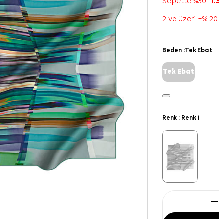
Sepette %30
1.
2 ve üzeri +% 20
Beden :
Tek Ebat
Tek Ebat
Renk :
Renkli