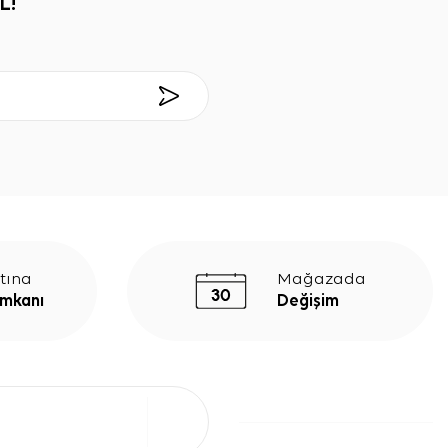
L!
tına
Mağazada
İmkanı
Değişim