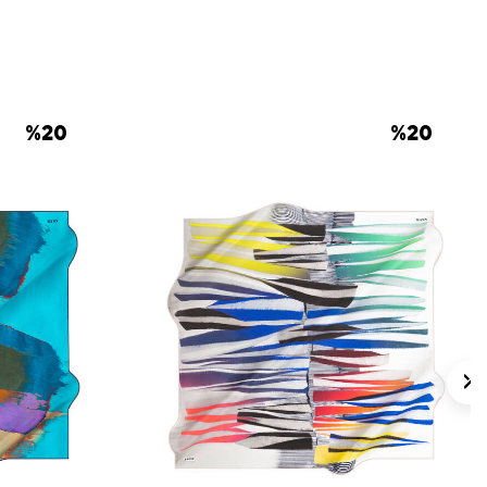
 için ürün etiketindeki talimatları izleyiniz.
 eşarplarda elde bakım veya leke temizliği
mlarda
Aker İpek Eşarp Şampuanı
.
%
20
%
20
lan Sorular
 Kare Desenli Eşarp ölçüsü nedir?
ngi malzemeden üretilmiştir?
ngi renkler öne çıkar?
arp hangi kombinlerle kullanılır?