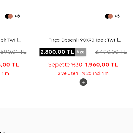
+8
+5
ek Twill
Fırça Desenli 90X90 İpek Twill
Eşarp
.690,01
TL
2.800,00
TL
3.490,00
TL
20
%
5,00
TL
Sepette %30
1.960,00
TL
dirim
2 ve üzeri +% 20 indirim