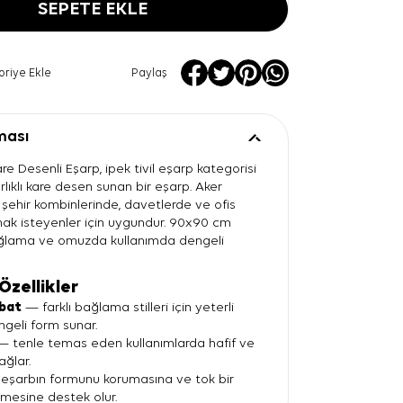
SEPETE EKLE
oriye Ekle
Paylaş
ması
re Desenli Eşarp, ipek tivil eşarp kategorisi
ırlıklı kare desen sunan bir eşarp. Aker
k şehir kombinlerinde, davetlerde ve ofis
nmak isteyenler için uygundur. 90x90 cm
ağlama ve omuzda kullanımda dengeli
Özellikler
bat
— farklı bağlama stilleri için yeterli
geli form sunar.
 tenle temas eden kullanımlarda hafif ve
sağlar.
eşarbın formunu korumasına ve tok bir
emesine destek olur.