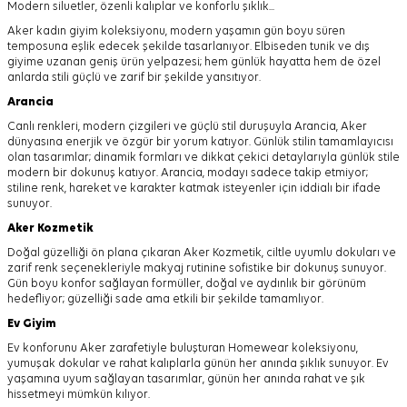
Modern siluetler, özenli kalıplar ve konforlu şıklık...
Aker kadın giyim koleksiyonu, modern yaşamın gün boyu süren
temposuna eşlik edecek şekilde tasarlanıyor.
Elbiseden tunik ve dış
giyime uzanan geniş ürün yelpazesi; hem günlük hayatta hem de özel
anlarda stili güçlü ve zarif bir şekilde yansıtıyor.
Arancia
Canlı renkleri, modern çizgileri ve güçlü stil duruşuyla Arancia, Aker
dünyasına enerjik ve özgür bir yorum katıyor. Günlük stilin tamamlayıcısı
olan tasarımlar; dinamik formları ve dikkat çekici detaylarıyla günlük stile
modern bir dokunuş katıyor. Arancia, modayı sadece takip etmiyor;
stiline renk, hareket ve karakter katmak isteyenler için iddialı bir ifade
sunuyor.
Aker
Kozmetik
Doğal güzelliği ön plana çıkaran Aker Kozmetik, ciltle uyumlu dokuları ve
zarif renk seçenekleriyle makyaj rutinine sofistike bir dokunuş sunuyor.
Gün boyu konfor sağlayan formüller, doğal ve aydınlık bir görünüm
hedefliyor; güzelliği sade ama etkili bir şekilde tamamlıyor.
Ev Giyim
Ev konforunu Aker zarafetiyle buluşturan Homewear koleksiyonu,
yumuşak dokular ve rahat kalıplarla günün her anında şıklık sunuyor. Ev
yaşamına uyum sağlayan tasarımlar, günün her anında rahat ve şık
hissetmeyi mümkün kılıyor.