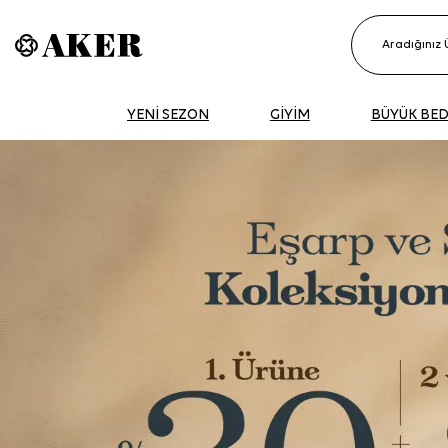
YENİ SEZON
GİYİM
BÜYÜK BE