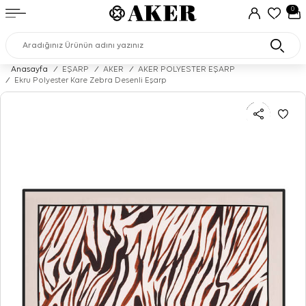
0
Anasayfa
/
EŞARP
/
AKER
/
AKER POLYESTER EŞARP
/
Ekru Polyester Kare Zebra Desenli Eşarp