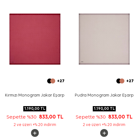
bağlama veya boyunda fular stili için uygundur.
Bakım
Yıkama ve bakım için ürün etiketindeki talimatları
izleyiniz. İpek ve hassas eşarp bakımında nazik temizlik
desteği için
Aker İpek Eşarp Şampuanı
tercih edebilirsiniz.
Sıkça Sorulan Sorular
Ekru Polyester Kare Zebra Desenli Eşarp hangi
ölçüdedir?
Bu eşarbın deseni nasıldır?
Polyester eşarp hangi kombinlerle kullanılabilir?
Aker Angel kalite neyi ifade eder?
+27
+27
Kırmızı Monogram Jakar Eşarp
Pudra Monogram Jakar Eşarp
1.190,00
TL
1.190,00
TL
Sepette %30
833,00
TL
Sepette %30
833,00
TL
2 ve üzeri +% 20 indirim
2 ve üzeri +% 20 indirim