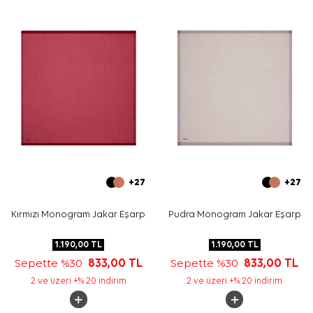
Yıkama ve bakım için ürün etiketindeki talimatları
izleyiniz. İpek ve hassas eşarpların özenli bakımı için
Aker
İpek Eşarp Şampuanı
kullanmayı tercih edebilirsiniz.
Sıkça Sorulan Sorular
Bordo Polyester Tivil Kare Çiçekli Eşarp ölçüsü nedir?
Bu eşarp hangi kumaş kalitesine sahiptir?
Deseninde hangi renkler öne çıkar?
Polyester eşarp hangi parçalarla kombinlenebilir?
+27
+27
Kırmızı Monogram Jakar Eşarp
Pudra Monogram Jakar Eşarp
1.190,00
TL
1.190,00
TL
Sepette %30
833,00
TL
Sepette %30
833,00
TL
2 ve üzeri +% 20 indirim
2 ve üzeri +% 20 indirim