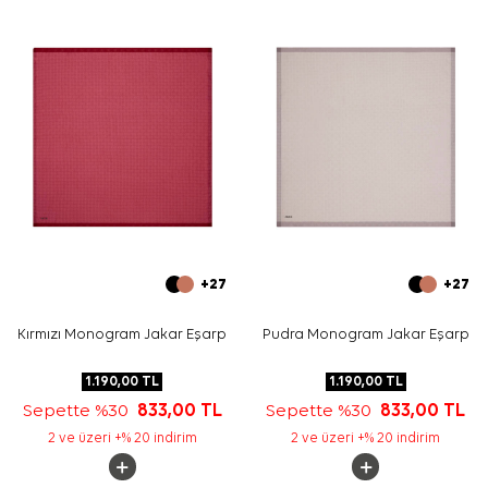
aksesuar olarak değerlendirilebilir.
Bakım
Yıkama ve bakım için ürün etiketindeki talimatları
izleyiniz. Hassas eşarp bakımında uygun ürün tercih
etmek için
Aker İpek Eşarp Şampuanı
kullanılabilir.
Sıkça Sorulan Sorular
Bu eşarbın ölçüsü nedir?
Bu ürün hangi kumaş kalitesindedir?
Desen ve renk görünümü nasıldır?
Hangi kombinlerle kullanılabilir?
+27
+27
Kırmızı Monogram Jakar Eşarp
Pudra Monogram Jakar Eşarp
1.190,00
TL
1.190,00
TL
Sepette %30
833,00
TL
Sepette %30
833,00
TL
2 ve üzeri +% 20 indirim
2 ve üzeri +% 20 indirim