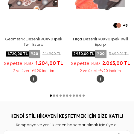
+8
Geometrik Desenli 90X90 İpek
Fırça Desenli 90X90 İpek Twill
Twill Eşarp
Eşarp
20
20
1.720,00
TL
2.149,90
TL
2.950,00
TL
3.690,01
TL
%
%
Sepette %30
1.204,00
TL
Sepette %30
2.065,00
TL
2 ve üzeri +% 20 indirim
2 ve üzeri +% 20 indirim
KENDİ STİL HİKAYENİ KEŞFETMEK İÇİN BİZE KATIL!
Kampanya ve yeniliklerden haberdar olmak için üye ol.