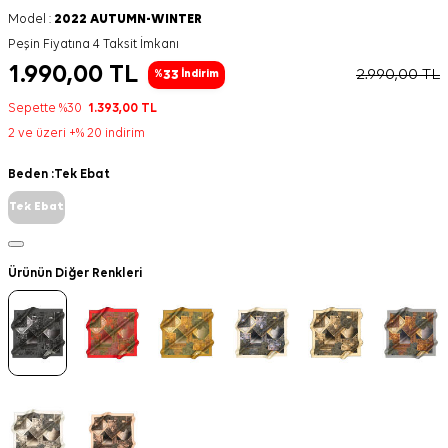
Model :
2022 AUTUMN-WINTER
Peşin Fiyatına 4 Taksit İmkanı
1.990,00
TL
2.990,00
TL
33
%
İndirim
Sepette %30
1.393,00
TL
2 ve üzeri +% 20 indirim
Beden :
Tek Ebat
Tek Ebat
Ürünün Diğer Renkleri