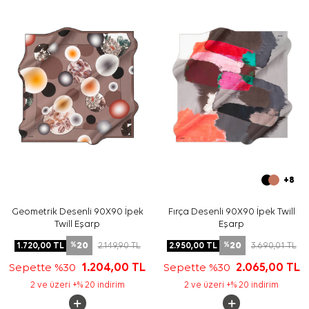
seçebilirsiniz.
Bakım
Yıkama ve bakım için ürün etiketindeki talimatları
izleyiniz. Hassas ipek eşarp bakımında, uygun durumlarda
Aker İpek Eşarp Şampuanı
kullanarak nazik temizlik
sağlayabilirsiniz.
Sıkça Sorulan Sorular
Kahverengi İpek Tivil Kare Desenli Eşarp ölçüsü nedir?
Bu ipek tivil eşarp hangi renklerle kombinlenir?
Ürünün materyal kalitesi nedir?
Bu eşarp günlük kullanım için uygun mu?
+8
Geometrik Desenli 90X90 İpek
Fırça Desenli 90X90 İpek Twill
Twill Eşarp
Eşarp
20
20
1.720,00
TL
2.149,90
TL
2.950,00
TL
3.690,01
TL
%
%
Sepette %30
1.204,00
TL
Sepette %30
2.065,00
TL
2 ve üzeri +% 20 indirim
2 ve üzeri +% 20 indirim