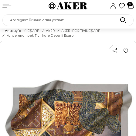
0
Anasayfa
/
EŞARP
/
AKER
/
AKER İPEK TİVİL EŞARP
/
Kahverengi İpek Tivil Kare Desenli Eşarp