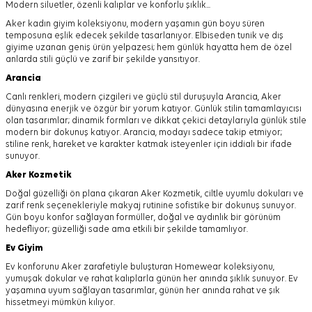
Modern siluetler, özenli kalıplar ve konforlu şıklık...
Aker kadın giyim koleksiyonu, modern yaşamın gün boyu süren
temposuna eşlik edecek şekilde tasarlanıyor.
Elbiseden tunik ve dış
giyime uzanan geniş ürün yelpazesi; hem günlük hayatta hem de özel
anlarda stili güçlü ve zarif bir şekilde yansıtıyor.
Arancia
Canlı renkleri, modern çizgileri ve güçlü stil duruşuyla Arancia, Aker
dünyasına enerjik ve özgür bir yorum katıyor. Günlük stilin tamamlayıcısı
olan tasarımlar; dinamik formları ve dikkat çekici detaylarıyla günlük stile
modern bir dokunuş katıyor. Arancia, modayı sadece takip etmiyor;
stiline renk, hareket ve karakter katmak isteyenler için iddialı bir ifade
sunuyor.
Aker
Kozmetik
Doğal güzelliği ön plana çıkaran Aker Kozmetik, ciltle uyumlu dokuları ve
zarif renk seçenekleriyle makyaj rutinine sofistike bir dokunuş sunuyor.
Gün boyu konfor sağlayan formüller, doğal ve aydınlık bir görünüm
hedefliyor; güzelliği sade ama etkili bir şekilde tamamlıyor.
Ev Giyim
Ev konforunu Aker zarafetiyle buluşturan Homewear koleksiyonu,
yumuşak dokular ve rahat kalıplarla günün her anında şıklık sunuyor. Ev
yaşamına uyum sağlayan tasarımlar, günün her anında rahat ve şık
hissetmeyi mümkün kılıyor.