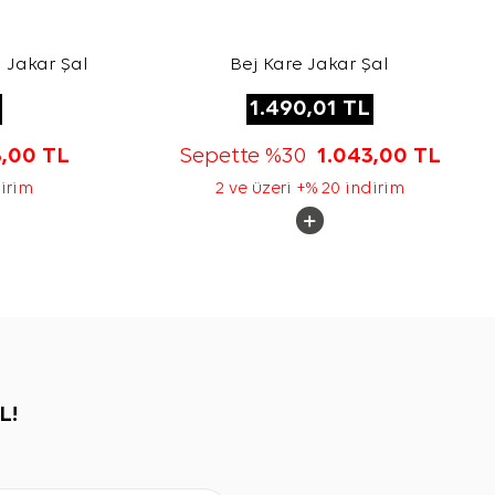
 Jakar Şal
Bej Kare Jakar Şal
1.490,01
TL
3,00
TL
Sepette %30
1.043,00
TL
dirim
2 ve üzeri +% 20 indirim
L!