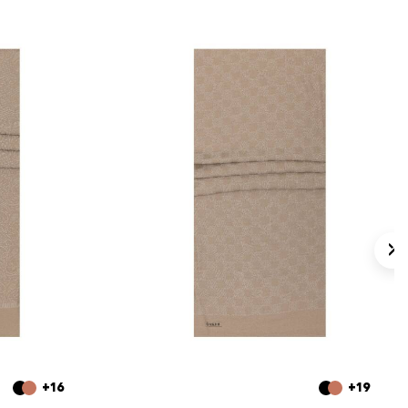
lan Sorular
i malzemeden üretilmiştir?
 görünür?
erle kullanılabilir?
ır?
+16
+19