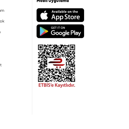
Mobil Uygulama
am
ok
e
t