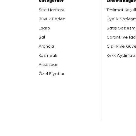
Kategoriler
Önemli Bilgil
Site Haritası
Teslimat Koşull
Büyük Beden
Üyelik Sözleş
Eşarp
Satış Sözleşm
Şal
Garanti ve İad
Arancia
Gizlilik ve Güve
Kozmetik
Kvkk Aydınlat
Aksesuar
Özel Fiyatlar