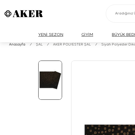
YENİ SEZON
GİYİM
BÜYÜK BED
Anasayfa
/
ŞAL
/
AKER POLYESTER ŞAL
/
Siyah Polyester Dik