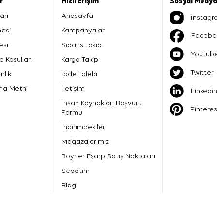
er
Hızlı Erişim
Sosyal Medya
arı
Anasayfa
İnstagr
mesi
Kampanyalar
Facebo
esi
Sipariş Takip
Youtub
e Koşulları
Kargo Takip
Twitter
nlik
İade Talebi
ma Metni
İletişim
Linkedin
İnsan Kaynakları Başvuru
Pinteres
Formu
İndirimdekiler
Mağazalarımız
Boyner Eşarp Satış Noktaları
Sepetim
Blog