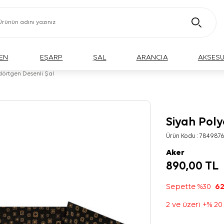
EN
EŞARP
ŞAL
ARANCIA
AKSES
dörtgen Desenli Şal
Siyah Poly
Ürün Kodu :
784987
Aker
890,00
TL
Sepette %30
62
2 ve üzeri +% 20