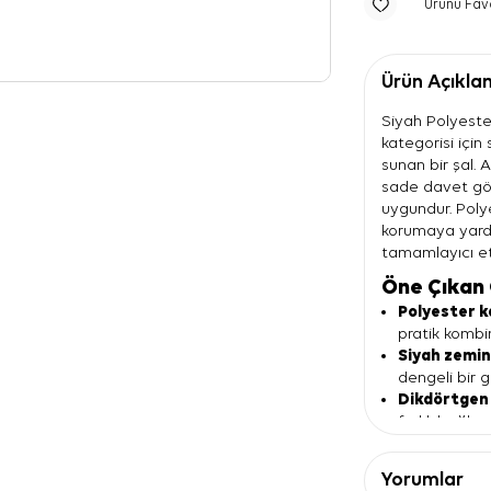
Ürünü Fav
Ürün Açıkla
Siyah Polyeste
kategorisi içi
sunan bir şal. 
sade davet gör
uygundur. Polye
korumaya yard
tamamlayıcı et
Öne Çıkan 
Polyester k
pratik kombin
Siyah zemi
dengeli bir 
Dikdörtgen
farklı bağla
Küçük geom
kombinlere ö
Yorumlar
Aker imza d