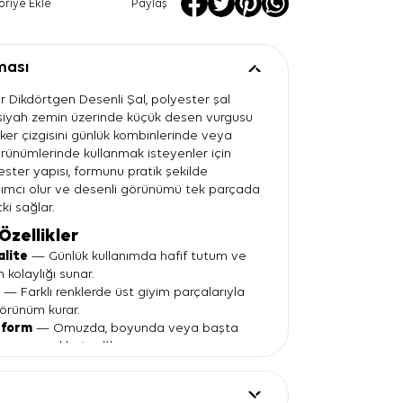
oriye Ekle
Paylaş
ması
r Dikdörtgen Desenli Şal, polyester şal
n siyah zemin üzerinde küçük desen vurgusu
Aker çizgisini günlük kombinlerinde veya
ünümlerinde kullanmak isteyenler için
ster yapısı, formunu pratik şekilde
ımcı olur ve desenli görünümü tek parçada
ki sağlar.
Özellikler
alite
— Günlük kullanımda hafif tutum ve
 kolaylığı sunar.
n
— Farklı renklerde üst giyim parçalarıyla
görünüm kurar.
 form
— Omuzda, boyunda veya başta
ma seçenekleri sağlar.
etrik desen
— Bakır tonlu motiflerle sade
lçülü hareket katar.
etayı
— Görseldeki imza baskısı şalın