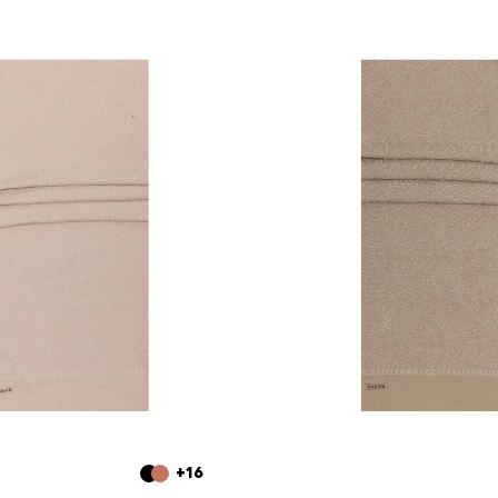
Sıkça Soru
Bu ürün hang
Deseni nasıl
Hangi kombinl
Formu nasıld
+16