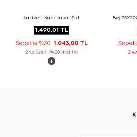
Lacivert Kare Jakar Şal
Bej 75X200
1.490,01
TL
Sepette %30
1.043,00
TL
Sepet
2 ve üzeri +% 20 indirim
2 ve
K