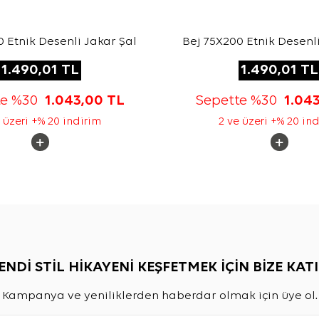
 Etnik Desenli Jakar Şal
Bej 75X200 Etnik Desenli
1.490,01
TL
1.490,01
TL
te %30
1.043,00
TL
Sepette %30
1.04
 üzeri +% 20 indirim
2 ve üzeri +% 20 in
ENDİ STİL HİKAYENİ KEŞFETMEK İÇİN BİZE KATI
Kampanya ve yeniliklerden haberdar olmak için üye ol.