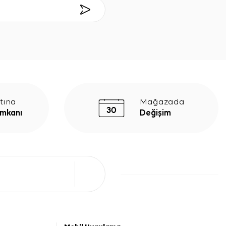
tına
Mağazada
İmkanı
Değişim