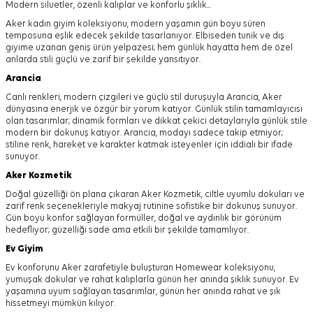
Modern siluetler, özenli kalıplar ve konforlu şıklık...
Aker kadın giyim koleksiyonu, modern yaşamın gün boyu süren
temposuna eşlik edecek şekilde tasarlanıyor.
Elbiseden tunik ve dış
giyime uzanan geniş ürün yelpazesi; hem günlük hayatta hem de özel
anlarda stili güçlü ve zarif bir şekilde yansıtıyor.
Arancia
Canlı renkleri, modern çizgileri ve güçlü stil duruşuyla Arancia, Aker
dünyasına enerjik ve özgür bir yorum katıyor. Günlük stilin tamamlayıcısı
olan tasarımlar; dinamik formları ve dikkat çekici detaylarıyla günlük stile
modern bir dokunuş katıyor. Arancia, modayı sadece takip etmiyor;
stiline renk, hareket ve karakter katmak isteyenler için iddialı bir ifade
sunuyor.
Aker
Kozmetik
Doğal güzelliği ön plana çıkaran Aker Kozmetik, ciltle uyumlu dokuları ve
zarif renk seçenekleriyle makyaj rutinine sofistike bir dokunuş sunuyor.
Gün boyu konfor sağlayan formüller, doğal ve aydınlık bir görünüm
hedefliyor; güzelliği sade ama etkili bir şekilde tamamlıyor.
Ev Giyim
Ev konforunu Aker zarafetiyle buluşturan Homewear koleksiyonu,
yumuşak dokular ve rahat kalıplarla günün her anında şıklık sunuyor. Ev
yaşamına uyum sağlayan tasarımlar, günün her anında rahat ve şık
hissetmeyi mümkün kılıyor.