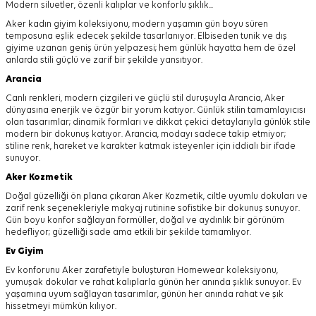
Modern siluetler, özenli kalıplar ve konforlu şıklık...
Aker kadın giyim koleksiyonu, modern yaşamın gün boyu süren
temposuna eşlik edecek şekilde tasarlanıyor.
Elbiseden tunik ve dış
giyime uzanan geniş ürün yelpazesi; hem günlük hayatta hem de özel
anlarda stili güçlü ve zarif bir şekilde yansıtıyor.
Arancia
Canlı renkleri, modern çizgileri ve güçlü stil duruşuyla Arancia, Aker
dünyasına enerjik ve özgür bir yorum katıyor. Günlük stilin tamamlayıcısı
olan tasarımlar; dinamik formları ve dikkat çekici detaylarıyla günlük stile
modern bir dokunuş katıyor. Arancia, modayı sadece takip etmiyor;
stiline renk, hareket ve karakter katmak isteyenler için iddialı bir ifade
sunuyor.
Aker
Kozmetik
Doğal güzelliği ön plana çıkaran Aker Kozmetik, ciltle uyumlu dokuları ve
zarif renk seçenekleriyle makyaj rutinine sofistike bir dokunuş sunuyor.
Gün boyu konfor sağlayan formüller, doğal ve aydınlık bir görünüm
hedefliyor; güzelliği sade ama etkili bir şekilde tamamlıyor.
Ev Giyim
Ev konforunu Aker zarafetiyle buluşturan Homewear koleksiyonu,
yumuşak dokular ve rahat kalıplarla günün her anında şıklık sunuyor. Ev
yaşamına uyum sağlayan tasarımlar, günün her anında rahat ve şık
hissetmeyi mümkün kılıyor.