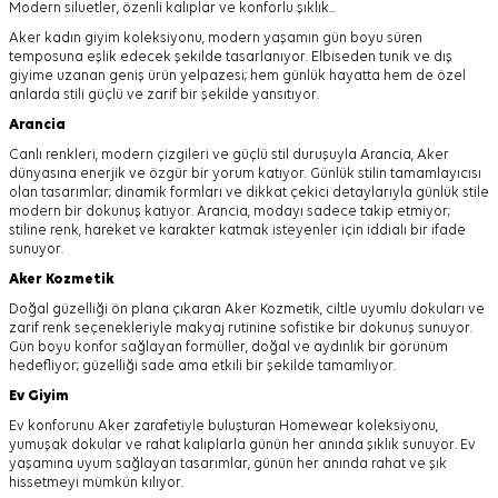
Modern siluetler, özenli kalıplar ve konforlu şıklık...
Aker kadın giyim koleksiyonu, modern yaşamın gün boyu süren
temposuna eşlik edecek şekilde tasarlanıyor.
Elbiseden tunik ve dış
giyime uzanan geniş ürün yelpazesi; hem günlük hayatta hem de özel
anlarda stili güçlü ve zarif bir şekilde yansıtıyor.
Arancia
Canlı renkleri, modern çizgileri ve güçlü stil duruşuyla Arancia, Aker
dünyasına enerjik ve özgür bir yorum katıyor. Günlük stilin tamamlayıcısı
olan tasarımlar; dinamik formları ve dikkat çekici detaylarıyla günlük stile
modern bir dokunuş katıyor. Arancia, modayı sadece takip etmiyor;
stiline renk, hareket ve karakter katmak isteyenler için iddialı bir ifade
sunuyor.
Aker
Kozmetik
Doğal güzelliği ön plana çıkaran Aker Kozmetik, ciltle uyumlu dokuları ve
zarif renk seçenekleriyle makyaj rutinine sofistike bir dokunuş sunuyor.
Gün boyu konfor sağlayan formüller, doğal ve aydınlık bir görünüm
hedefliyor; güzelliği sade ama etkili bir şekilde tamamlıyor.
Ev Giyim
Ev konforunu Aker zarafetiyle buluşturan Homewear koleksiyonu,
yumuşak dokular ve rahat kalıplarla günün her anında şıklık sunuyor. Ev
yaşamına uyum sağlayan tasarımlar, günün her anında rahat ve şık
hissetmeyi mümkün kılıyor.