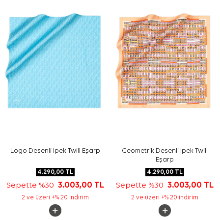
Yıkama ve bakım için ürün etiketindeki talimatları
izleyiniz. İpek ve hassas eşarplarda elde hassas bakım
veya leke temizliği gerektiğinde
Aker İpek Eşarp
Şampuanı
kullanabilirsiniz.
Sıkça Sorulan Sorular
Pudra İpek Kare Yaprak Desenli Eşarp hangi ölçüdedir?
Bu ipek eşarp hangi renklerle kombinlenir?
Desen görünümü nasıldır?
Bu eşarp hangi kullanım alanları için uygundur?
Logo Desenli İpek Twill Eşarp
Geometrik Desenli İpek Twill
Eşarp
4.290,00
TL
4.290,00
TL
Sepette %30
3.003,00
TL
Sepette %30
3.003,00
TL
2 ve üzeri +% 20 indirim
2 ve üzeri +% 20 indirim