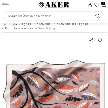
0
Anasayfa
/
EŞARP
/
CACHAREL
/
CACHAREL İPEK EŞARP
/
Pudra İpek Kare Yaprak Desenli Eşarp