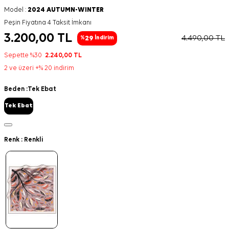
Model :
2024 AUTUMN-WINTER
Peşin Fiyatına 4 Taksit İmkanı
3.200,00
TL
4.490,00
TL
29
%
İndirim
Sepette %30
2.240,00
TL
2 ve üzeri +% 20 indirim
Beden :
Tek Ebat
Tek Ebat
Renk :
Renkli