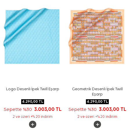
Bakım
Yıkama ve bakım için ürün etiketindeki talimatları
izleyiniz. İpek ve hassas eşarpların elde bakımında
ihtiyaç duyduğunuzda
Aker İpek Eşarp Şampuanı
tercih
edebilirsiniz.
Sıkça Sorulan Sorular
Siyah İpek Kare Yaprak Desenli Eşarp ölçüsü nedir?
Bu ürün ipek eşarp mı?
Deseninde hangi renkler bulunur?
Bu Cacharel eşarp nasıl kombinlenir?
Logo Desenli İpek Twill Eşarp
Geometrik Desenli İpek Twill
Eşarp
4.290,00
TL
4.290,00
TL
Sepette %30
3.003,00
TL
Sepette %30
3.003,00
TL
2 ve üzeri +% 20 indirim
2 ve üzeri +% 20 indirim