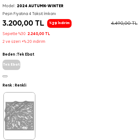
Model :
2024 AUTUMN-WINTER
Peşin Fiyatına 4 Taksit İmkanı
3.200,00
TL
4.490,00
TL
29
%
İndirim
Sepette %30
2.240,00
TL
2 ve üzeri +% 20 indirim
Beden :
Tek Ebat
Tek Ebat
Renk :
Renkli