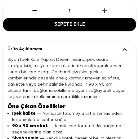
SEPETE EKLE
Ürün Açıklaması
Siyah İpek Kare Yaprak Desenli Eşarp, ipek eşarp
kategorisi için siyah zemin üzerinde renkli yaprak deseni
sunan bir kare eşarp. Cacharel çizgisini günlük
kombinlerinde desenle öne çıkarmak isteyenler, ofiste,
davette veya şehir stilinde kullanabilir. 90 x 90 cm
ölçüsü, farklı bağlama şekillerine uyum sağlayarak boyun,
saç ve çanta kullanımında pratiklik kazandırır.
Öne Çıkan Özellikler
İpek kalite
— Yumuşak tutumuyla ciltle temas eden
kullanımlarda konfor sağlar.
90 x 90 cm ebat
— Klasik kare formu farklı bağlama
seçeneklerine alan açar.
Siyah zemin
— Renkli yaprak desenini belirginleştirir