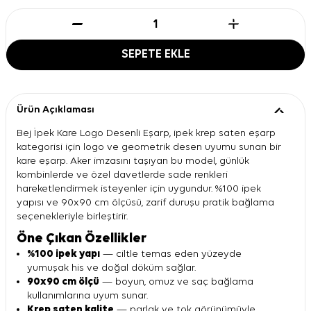
SEPETE EKLE
Ürün Açıklaması
Bej İpek Kare Logo Desenli Eşarp, ipek krep saten eşarp
kategorisi için logo ve geometrik desen uyumu sunan bir
kare eşarp. Aker imzasını taşıyan bu model, günlük
kombinlerde ve özel davetlerde sade renkleri
hareketlendirmek isteyenler için uygundur. %100 ipek
yapısı ve 90x90 cm ölçüsü, zarif duruşu pratik bağlama
seçenekleriyle birleştirir.
Öne Çıkan Özellikler
%100 ipek yapı
— ciltle temas eden yüzeyde
yumuşak his ve doğal döküm sağlar.
90x90 cm ölçü
— boyun, omuz ve saç bağlama
kullanımlarına uyum sunar.
Krep saten kalite
— parlak ve tok görünümüyle