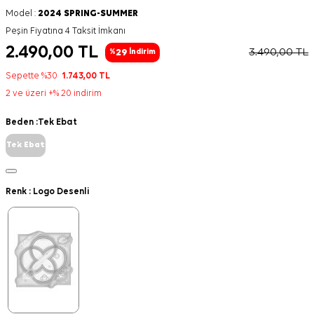
Model :
2024 SPRING-SUMMER
Peşin Fiyatına 4 Taksit İmkanı
2.490,00
TL
3.490,00
TL
29
%
İndirim
Sepette %30
1.743,00
TL
2 ve üzeri +% 20 indirim
Beden :
Tek Ebat
Tek Ebat
Renk :
Logo Desenli