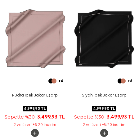
90x90 cm ölçüsü sayesinde klasik bağlama, omuzdan
kullanım veya çanta sapına bağlama için uygundur.
Bakım
Yıkama ve bakım için ürün etiketindeki talimatları
izleyiniz. İpek ve hassas eşarplarda, etiketin izin verdiği
hassas bakım için
Aker İpek Eşarp Şampuanı
tercih
edebilirsiniz.
Sıkça Sorulan Sorular
Bej İpek Kare Logo Desenli Eşarp hangi kumaştan
üretilmiştir?
Bu ipek krep saten eşarp ölçüsü nedir?
Desen ve renk görünümü nasıldır?
+6
+6
Bu eşarp hangi kombinlerle kullanılabilir?
Pudra İpek Jakar Eşarp
Siyah İpek Jakar Eşarp
4.999,90
TL
4.999,90
TL
Sepette %30
3.499,93
TL
Sepette %30
3.499,93
TL
2 ve üzeri +% 20 indirim
2 ve üzeri +% 20 indirim