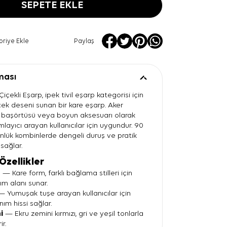
SEPETE EKLE
oriye Ekle
Paylaş
ması
içekli Eşarp, ipek tivil eşarp kategorisi için
çek deseni sunan bir kare eşarp. Aker
n, başörtüsü veya boyun aksesuarı olarak
mlayıcı arayan kullanıcılar için uygundur. 90
ünlük kombinlerde dengeli duruş ve pratik
sağlar.
Özellikler
ü
— Kare form, farklı bağlama stilleri için
nım alanı sunar.
 Yumuşak tuşe arayan kullanıcılar için
anım hissi sağlar.
i
— Ekru zemini kırmızı, gri ve yeşil tonlarla
ir.