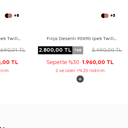
+8
+5
ek Twill
Fırça Desenli 90X90 İpek Twill
Eşarp
.690,01
TL
2.800,00
TL
3.490,00
TL
20
%
5,00
TL
Sepette %30
1.960,00
TL
dirim
2 ve üzeri +% 20 indirim