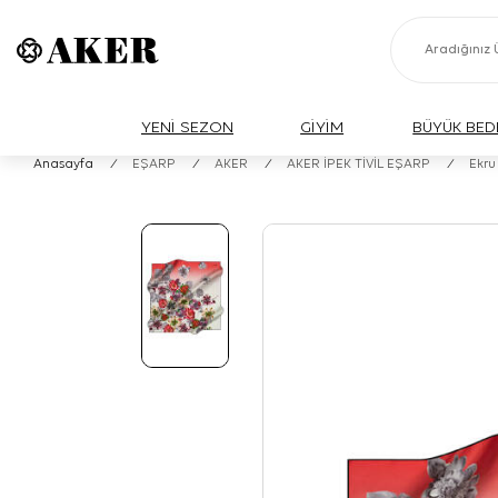
YENİ SEZON
GİYİM
BÜYÜK BED
Anasayfa
/
EŞARP
/
AKER
/
AKER İPEK TİVİL EŞARP
/
Ekru