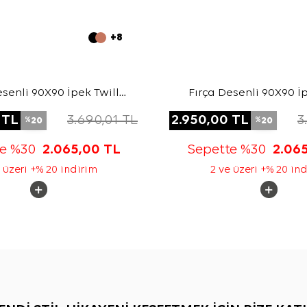
+8
esenli 90X90 İpek Twill
Fırça Desenli 90X90 İp
Eşarp
Eşarp
TL
3.690,01
TL
2.950,00
TL
3
20
20
%
%
te %30
2.065,00
TL
Sepette %30
2.06
 üzeri +% 20 indirim
2 ve üzeri +% 20 in