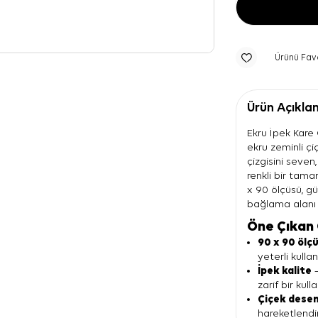
Ürünü Fav
Ürün Açıkla
Ekru İpek Kare Ç
ekru zeminli çi
çizgisini seve
renkli bir tama
x 90 ölçüsü, g
bağlama alanı 
Öne Çıkan 
90 x 90 ölç
yeterli kulla
İpek kalite
—
zarif bir kull
Çiçek desen
hareketlendir