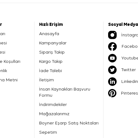
er
Hızlı Erişim
Sosyal Medya
arı
Anasayfa
İnstagr
mesi
Kampanyalar
Facebo
esi
Sipariş Takip
Youtub
e Koşulları
Kargo Takip
Twitter
nlik
İade Talebi
ma Metni
İletişim
Linkedin
İnsan Kaynakları Başvuru
Pinteres
Formu
İndirimdekiler
Mağazalarımız
Boyner Eşarp Satış Noktaları
Sepetim