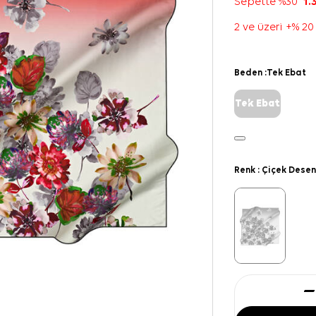
Sepette %30
1.
2 ve üzeri +% 20
Beden :
Tek Ebat
Tek Ebat
Renk :
Çiçek Desen