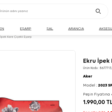
EN
EŞARP
ŞAL
ARANCIA
AKSES
 İpek Kare Çiçekli Eşarp
Ekru İpek 
Ürün Kodu :
8677713
Aker
Model :
2023 S
Peşin Fiyatına 
1.990,00
T