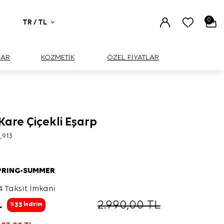
0
TR / TL
UAR
KOZMETİK
ÖZEL FİYATLAR
Kare Çiçekli Eşarp
_913
PRING-SUMMER
4 Taksit İmkanı
L
2.990,00
TL
33
%
İndirim