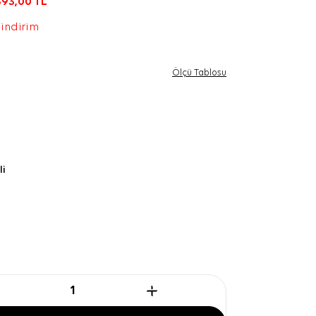
393,00
TL
 indirim
Ölçü Tablosu
li