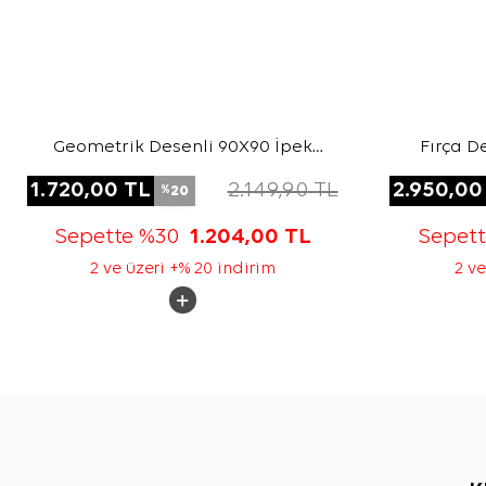
Geometrik Desenli 90X90 İpek
Fırça D
Twill Eşarp
1.720,00
TL
2.149,90
TL
2.950,00
20
%
Sepette %30
1.204,00
TL
Sepet
2 ve üzeri +% 20 indirim
2 ve