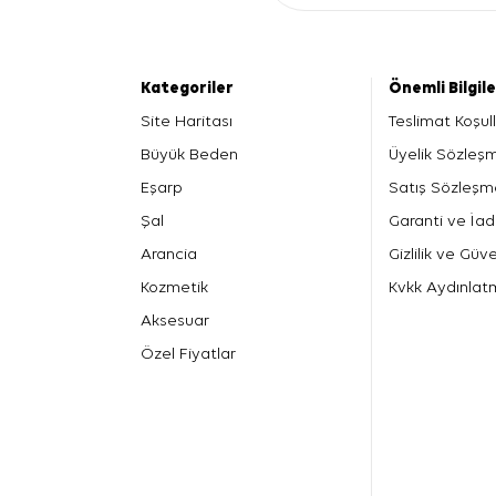
Kategoriler
Önemli Bilgil
Site Haritası
Teslimat Koşull
Büyük Beden
Üyelik Sözleş
Eşarp
Satış Sözleşm
Şal
Garanti ve İad
Arancia
Gizlilik ve Güve
Kozmetik
Kvkk Aydınlat
Aksesuar
Özel Fiyatlar