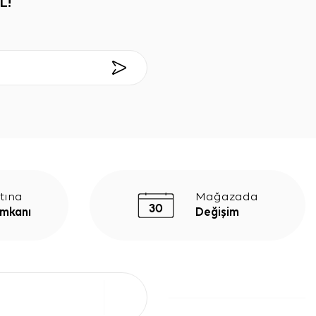
L!
tına
Mağazada
İmkanı
Değişim