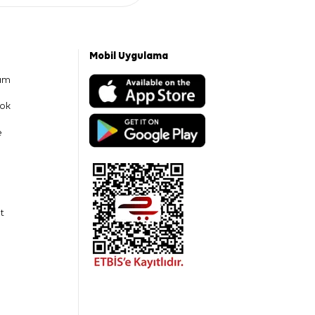
Mobil Uygulama
am
ok
e
t