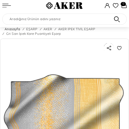
0
Anasayfa
/
EŞARP
/
AKER
/
AKER İPEK TİVİL EŞARP
/
Gri Sarı İpek Kare Puantiyeli Eşarp