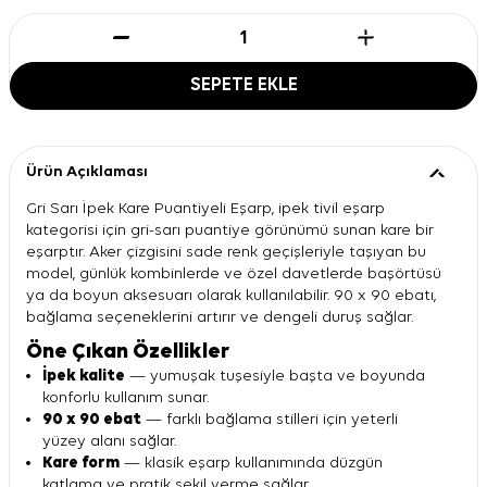
SEPETE EKLE
Ürün Açıklaması
Gri Sarı İpek Kare Puantiyeli Eşarp, ipek tivil eşarp
kategorisi için gri-sarı puantiye görünümü sunan kare bir
eşarptır. Aker çizgisini sade renk geçişleriyle taşıyan bu
model, günlük kombinlerde ve özel davetlerde başörtüsü
ya da boyun aksesuarı olarak kullanılabilir. 90 x 90 ebatı,
bağlama seçeneklerini artırır ve dengeli duruş sağlar.
Öne Çıkan Özellikler
İpek kalite
— yumuşak tuşesiyle başta ve boyunda
konforlu kullanım sunar.
90 x 90 ebat
— farklı bağlama stilleri için yeterli
yüzey alanı sağlar.
Kare form
— klasik eşarp kullanımında düzgün
katlama ve pratik şekil verme sağlar.