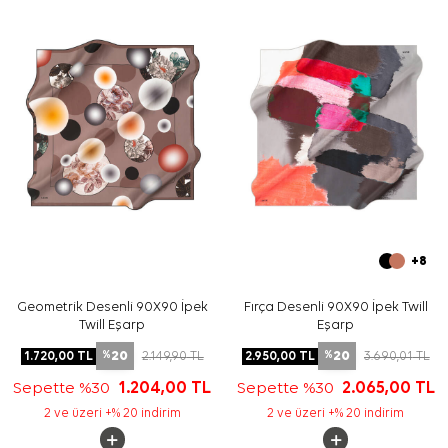
Yıkama ve bakım için ürün etiketindeki talimatları
izleyiniz. İpek ve hassas eşarplarda elde hassas bakım
veya leke temizliği gerektiğinde
Aker İpek Eşarp
Şampuanı
kullanabilirsiniz.
Sıkça Sorulan Sorular
Gri Sarı İpek Kare Puantiyeli Eşarp ölçüsü nedir?
Bu ürün hangi kumaş kalitesine sahiptir?
Deseninde hangi renkler öne çıkar?
Bu ipek tivil eşarp nasıl kombinlenir?
+8
Geometrik Desenli 90X90 İpek
Fırça Desenli 90X90 İpek Twill
Twill Eşarp
Eşarp
20
20
1.720,00
TL
2.149,90
TL
2.950,00
TL
3.690,01
TL
%
%
Sepette %30
1.204,00
TL
Sepette %30
2.065,00
TL
2 ve üzeri +% 20 indirim
2 ve üzeri +% 20 indirim