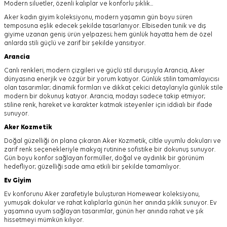
Modern siluetler, özenli kalıplar ve konforlu şıklık...
Aker kadın giyim koleksiyonu, modern yaşamın gün boyu süren
temposuna eşlik edecek şekilde tasarlanıyor.
Elbiseden tunik ve dış
giyime uzanan geniş ürün yelpazesi; hem günlük hayatta hem de özel
anlarda stili güçlü ve zarif bir şekilde yansıtıyor.
Arancia
Canlı renkleri, modern çizgileri ve güçlü stil duruşuyla Arancia, Aker
dünyasına enerjik ve özgür bir yorum katıyor. Günlük stilin tamamlayıcısı
olan tasarımlar; dinamik formları ve dikkat çekici detaylarıyla günlük stile
modern bir dokunuş katıyor. Arancia, modayı sadece takip etmiyor;
stiline renk, hareket ve karakter katmak isteyenler için iddialı bir ifade
sunuyor.
Aker
Kozmetik
Doğal güzelliği ön plana çıkaran Aker Kozmetik, ciltle uyumlu dokuları ve
zarif renk seçenekleriyle makyaj rutinine sofistike bir dokunuş sunuyor.
Gün boyu konfor sağlayan formüller, doğal ve aydınlık bir görünüm
hedefliyor; güzelliği sade ama etkili bir şekilde tamamlıyor.
Ev Giyim
Ev konforunu Aker zarafetiyle buluşturan Homewear koleksiyonu,
yumuşak dokular ve rahat kalıplarla günün her anında şıklık sunuyor. Ev
yaşamına uyum sağlayan tasarımlar, günün her anında rahat ve şık
hissetmeyi mümkün kılıyor.