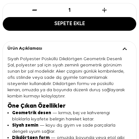
SEPETE EKLE
Ürün Açıklaması
Siyah Polyester Püsküllü Dikdörtgen Geometrik Desenli
Şal, polyester şal için siyah zeminli geometrik görünüm
sunan bir şal modelidir. Aker çizgisini günlük kombinlerde,
ofis stilinde veya sade dış giyimle tamamlamak
isteyenler kullanabilir. Dikdörtgen formu ve püsküllü
kenarı, omuzda ya da boyunda düzenli duruş sağlayarak
kombin kurmayı kolaylaştırır.
Öne Çıkan Özellikler
Geometrik desen
— kırmızı, bej ve kahverengi
bloklarla kıyafete belirgin hareket katar.
Siyah zemin
— koyu dış giyim ve sade parçalarla
dengeli uyum sağlar.
Dikdörtgen form
— omuzda, boyunda veya etol gibi