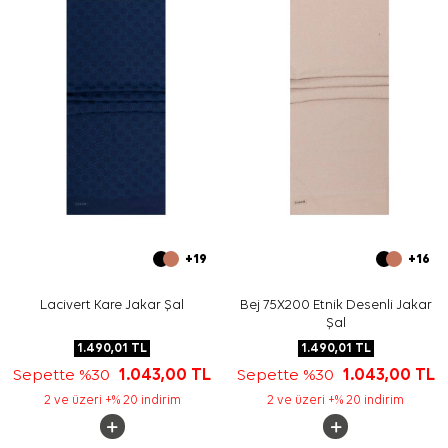
edebilirsiniz.
Bakım
Yıkama ve bakım için ürün etiketindeki talimatları
izleyiniz. İpek ve hassas eşarpların elde bakımında
destek almak için
Aker İpek Eşarp Şampuanı
kullanabilirsiniz.
Sıkça Sorulan Sorular
Bu ürün hangi kumaş türündedir?
Deseni nasıl bir görünüme sahiptir?
Şal etol olarak kullanılabilir mi?
Hangi parçalarla kombinlenebilir?
+19
+16
Lacivert Kare Jakar Şal
Bej 75X200 Etnik Desenli Jakar
Şal
1.490,01
TL
1.490,01
TL
Sepette %30
1.043,00
TL
Sepette %30
1.043,00
TL
2 ve üzeri +% 20 indirim
2 ve üzeri +% 20 indirim